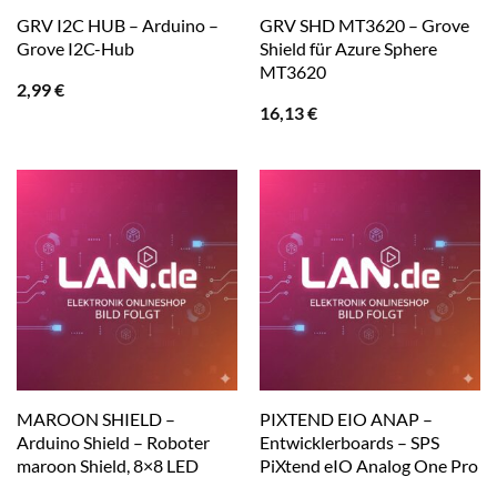
GRV I2C HUB – Arduino –
GRV SHD MT3620 – Grove
Grove I2C-Hub
Shield für Azure Sphere
MT3620
2,99
€
16,13
€
MAROON SHIELD –
PIXTEND EIO ANAP –
Arduino Shield – Roboter
Entwicklerboards – SPS
maroon Shield, 8×8 LED
PiXtend eIO Analog One Pro