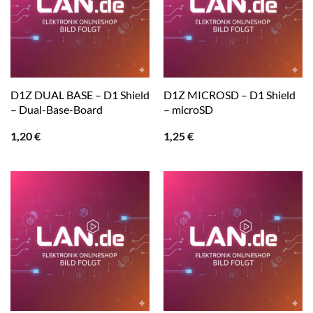
D1Z DUAL BASE – D1 Shield
D1Z MICROSD – D1 Shield
– Dual-Base-Board
– microSD
1,20
€
1,25
€