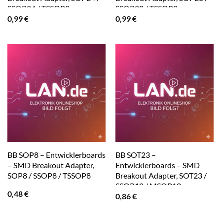
SSOP24 / TSSOP2
SSOP28 / TSSOP2
0,99
€
0,99
€
BB SOP8 – Entwicklerboards
BB SOT23 –
– SMD Breakout Adapter,
Entwicklerboards – SMD
SOP8 / SSOP8 / TSSOP8
Breakout Adapter, SOT23 /
SSOP10 / MSOP10
0,48
€
0,86
€