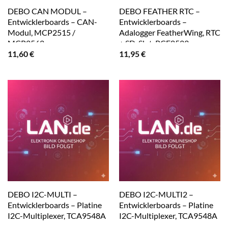
DEBO CAN MODUL –
DEBO FEATHER RTC –
Entwicklerboards – CAN-
Entwicklerboards –
Modul, MCP2515 /
Adalogger FeatherWing, RTC
MCP2562
+ SD-Slot, PCF8523
11,60
€
11,95
€
DEBO I2C-MULTI –
DEBO I2C-MULTI2 –
Entwicklerboards – Platine
Entwicklerboards – Platine
I2C-Multiplexer, TCA9548A
I2C-Multiplexer, TCA9548A