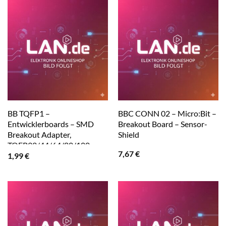
BB TQFP1 –
BBC CONN 02 – Micro:Bit –
Entwicklerboards – SMD
Breakout Board – Sensor-
Breakout Adapter,
Shield
TQFP32/44/64/80/100
7,67
€
1,99
€