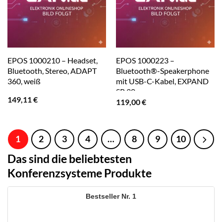
EPOS 1000210 – Headset,
EPOS 1000223 –
Bluetooth, Stereo, ADAPT
Bluetooth®-Speakerphone
360, weiß
mit USB-C-Kabel, EXPAND
SP 30
149,11
€
119,00
€
1
2
3
4
…
8
9
10
Das sind die beliebtesten
Konferenzsysteme Produkte
1