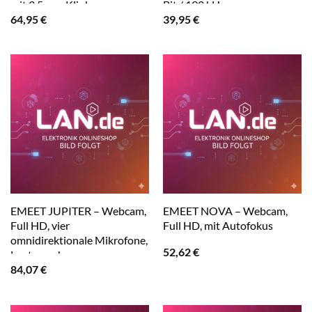
mit 3,5 mm Klinken
Bit / 192 kHz
64,95
€
39,95
€
EMEET JUPITER – Webcam,
EMEET NOVA – Webcam,
Full HD, vier
Full HD, mit Autofokus
omnidirektionale Mikrofone,
52,62
€
Lautsprecher
84,07
€