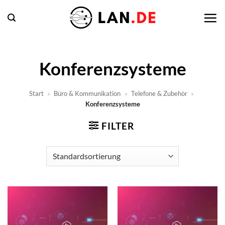
Zum
Inhalt
springen
Konferenzsysteme
Start
»
Büro & Kommunikation
»
Telefone & Zubehör
»
Konferenzsysteme
FILTER