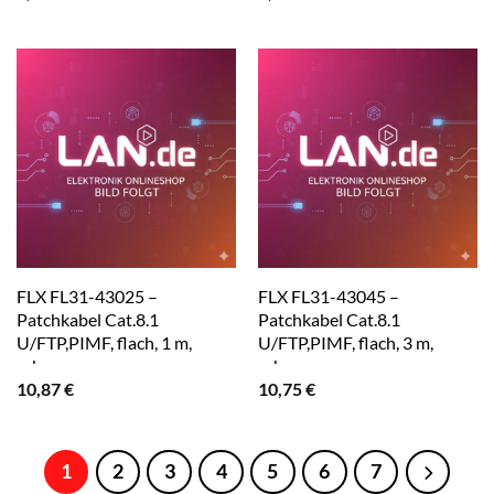
FLX FL31-43025 –
FLX FL31-43045 –
Patchkabel Cat.8.1
Patchkabel Cat.8.1
U/FTP,PIMF, flach, 1 m,
U/FTP,PIMF, flach, 3 m,
schwarz
schwarz
10,87
€
10,75
€
1
2
3
4
5
6
7