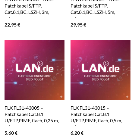
Patchkabel S/FTP,
Patchkabel S/FTP,
Cat.8.1,BC, LSZH, 3m,
Cat.8.1,BC, LSZH, 5m,
schwarz
schwarz
22,95
€
29,95
€
FLX FL31-43005 –
FLX FL31-43015 –
Patchkabel Cat.8.1
Patchkabel Cat.8.1
U/FTP,PIMF, flach, 0,25 m,
U/FTP,PIMF, flach, 0,5 m,
schwarz
schwarz
5,60
€
6,20
€