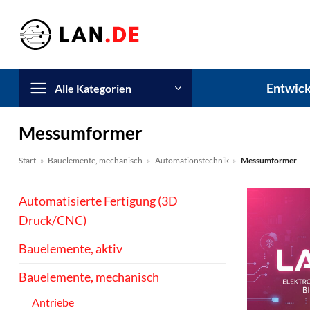
Zum
Inhalt
springen
Entwick
Alle Kategorien
Messumformer
Start
»
Bauelemente, mechanisch
»
Automationstechnik
»
Messumformer
Automatisierte Fertigung (3D
Druck/CNC)
Bauelemente, aktiv
Bauelemente, mechanisch
Antriebe