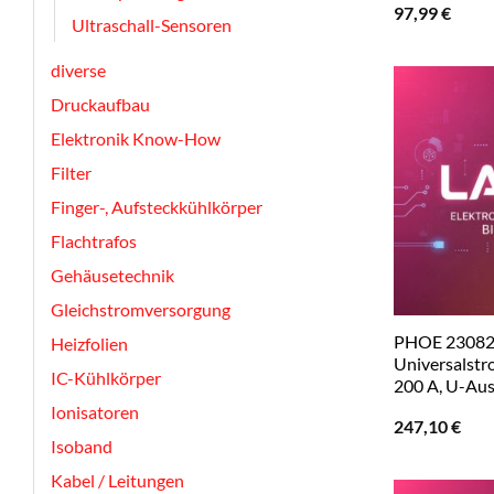
97,99
€
Ultraschall-Sensoren
diverse
Druckaufbau
Elektronik Know-How
Filter
Finger-, Aufsteckkühlkörper
Flachtrafos
Gehäusetechnik
Gleichstromversorgung
PHOE 23082
Heizfolien
Universalst
IC-Kühlkörper
200 A, U-Au
Ionisatoren
247,10
€
Isoband
Kabel / Leitungen