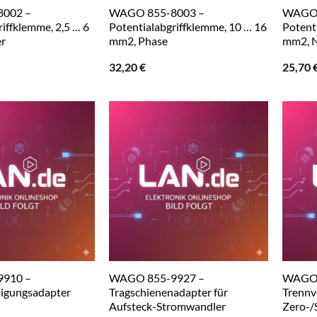
002 –
WAGO 855-8003 –
WAGO 
iffklemme, 2,5 … 6
Potentialabgriffklemme, 10 … 16
Potent
er
mm2, Phase
mm2, N
32,20
€
25,70
910 –
WAGO 855-9927 –
WAGO 
tigungsadapter
Tragschienenadapter für
Trennve
Aufsteck-Stromwandler
Zero-/