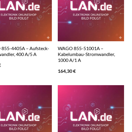
855-4405A – Aufsteck-
WAGO 855-51001A –
andler, 400 A/5 A
Kabelumbau-Stromwandler,
1000 A/1 A
€
164,30
€