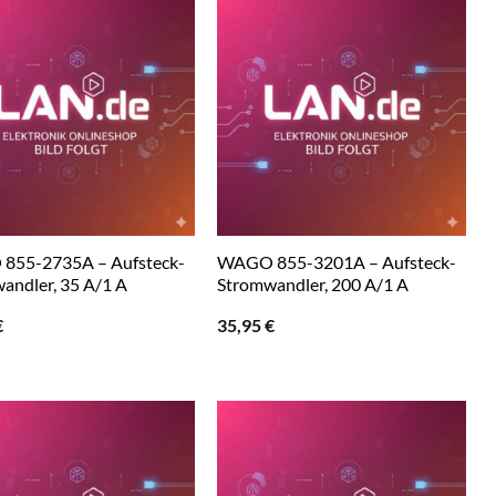
855-2735A – Aufsteck-
WAGO 855-3201A – Aufsteck-
andler, 35 A/1 A
Stromwandler, 200 A/1 A
€
35,95
€