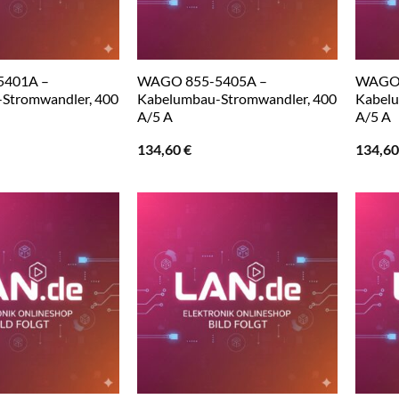
5401A –
WAGO 855-5405A –
WAGO 
Stromwandler, 400
Kabelumbau-Stromwandler, 400
Kabelu
A/5 A
A/5 A
134,60
€
134,6