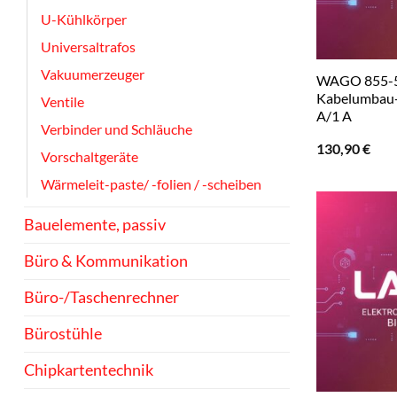
U-Kühlkörper
Universaltrafos
Vakuumerzeuger
WAGO 855-
Kabelumbau-
Ventile
A/1 A
Verbinder und Schläuche
130,90
€
Vorschaltgeräte
Wärmeleit-paste/ -folien / -scheiben
Bauelemente, passiv
Büro & Kommunikation
Büro-/Taschenrechner
Bürostühle
Chipkartentechnik