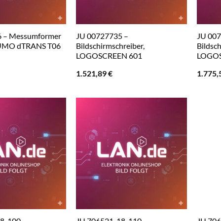
 – Messumformer
JU 00727735 –
JU 007
JUMO dTRANS T06
Bildschirmschreiber,
Bildsch
LOGOSCREEN 601
LOGOS
1.521,89
€
1.775,
8-100 –
JU 706521-18-110 –
JU 706