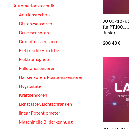
Automationstechnik
Antriebstechnik
JU 00718766
Distanzsensoren
für PT100, 
Junior
Drucksensoren
Durchflusssensoren
208,43
€
Elektrische Antriebe
Elektromagnete
Füllstandsensoren
Hallsensoren, Positionssensoren
Hygrostate
Kraftsensoren
Lichttaster, Lichtschranken
linear Potentiometer
Maschinelle Bilderkennung
JU 706520-1