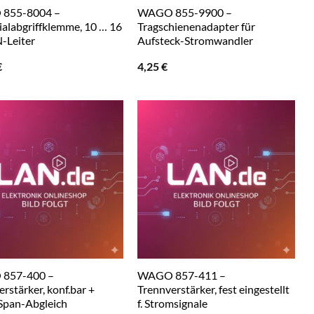
855-8004 –
WAGO 855-9900 –
ialabgriffklemme, 10 … 16
Tragschienenadapter für
-Leiter
Aufsteck-Stromwandler
€
4,25
€
857-400 –
WAGO 857-411 –
rstärker, konf.bar +
Trennverstärker, fest eingestellt
Span-Abgleich
f. Stromsignale