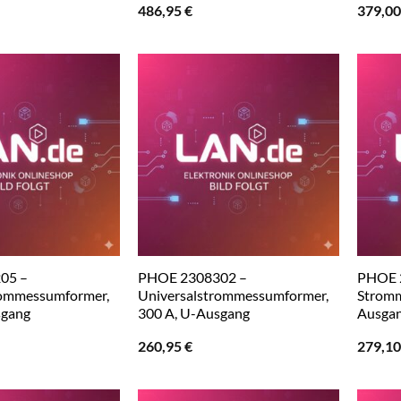
486,95
€
379,0
05 –
PHOE 2308302 –
PHOE 
rommessumformer,
Universalstrommessumformer,
Stromm
sgang
300 A, U-Ausgang
Ausga
260,95
€
279,1