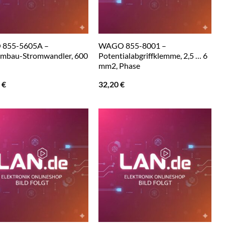
855-5605A –
WAGO 855-8001 –
mbau-Stromwandler, 600
Potentialabgriffklemme, 2,5 … 6
mm2, Phase
0
€
32,20
€