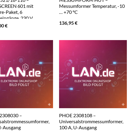
CREEN 601 mit
Messumformer Temperatur, -10
re-Paket, 6
… +70 °C
eingänge, 230 V
136,95
€
00
€
2308030 –
PHOE 2308108 –
salstrommessumformer,
Universalstrommessumformer,
 I-Ausgang
100 A, U-Ausgang