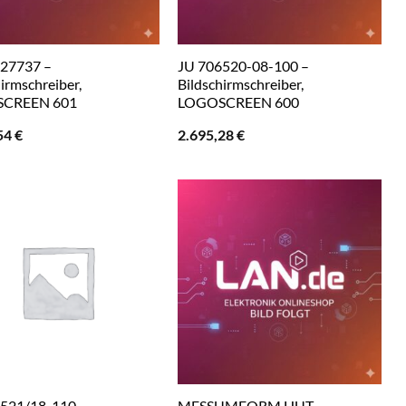
27737 –
JU 706520-08-100 –
irmschreiber,
Bildschirmschreiber,
CREEN 601
LOGOSCREEN 600
54
€
2.695,28
€
521/18-110 –
MESSUMFORM HUT –