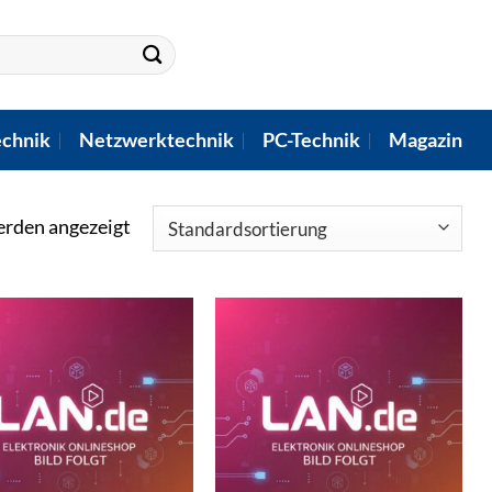
chnik
Netzwerktechnik
PC-Technik
Magazin
erden angezeigt