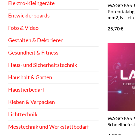
Elektro-Kleingeräte
WAGO 855-8
Potentialabgr
Entwicklerboards
mm2, N-Leit
Foto & Video
25,70
€
Gestalten & Dekorieren
Gesundheit & Fitness
Haus- und Sicherheitstechnik
Haushalt & Garten
Haustierbedarf
Kleben & Verpacken
Lichttechnik
WAGO 855-9
Schnellbefes
Messtechnik und Werkstattbedarf