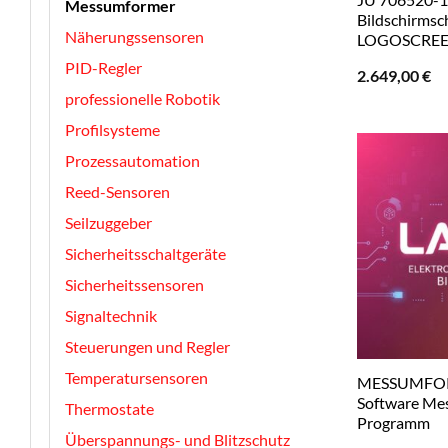
Messumformer
Bildschirmsch
Näherungssensoren
LOGOSCREE
PID-Regler
2.649,00
€
professionelle Robotik
Profilsysteme
Prozessautomation
Reed-Sensoren
Seilzuggeber
Sicherheitsschaltgeräte
Sicherheitssensoren
Signaltechnik
Steuerungen und Regler
Temperatursensoren
MESSUMFOR
Software Me
Thermostate
Programm
Überspannungs- und Blitzschutz