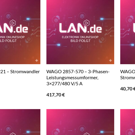
1 – Stromwandler
WAGO 2857-570 – 3-Phasen-
WAGO 
Leistungsmessumformer,
Stromw
3×277/480 V/5 A
40,70
417,70
€