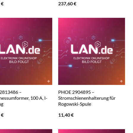
0
€
237,60
€
2813486 –
PHOE 2904895 –
essumformer, 100 A, I-
Stromschienenhalterung für
ng
Rogowski-Spule
0
€
11,40
€