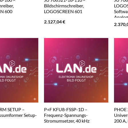
reiber,
Bildschirmschreiber,
LOGOS
N 600
LOGOSCREEN 601
Softwa
Analog
2.127,04
€
2.370,
M SETUP –
P+F KFU8-FSSP-1D –
PHOE 
ssumformer Setup-
Frequenz-Spannungs-
Univer
Stromumsetzer, 40 kHz
200 A,