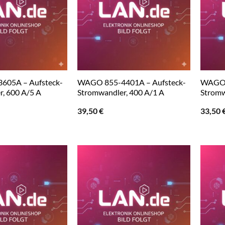
605A – Aufsteck-
WAGO 855-4401A – Aufsteck-
WAGO 
, 600 A/5 A
Stromwandler, 400 A/1 A
Stromw
39,50
€
33,50