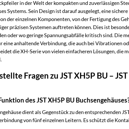
 Eckpfeiler in der Welt der kompakten und zuverlässigen 
eses Systems. Sein Design ist darauf ausgelegt, eine siche
ion der einzelnen Komponenten, von der Fertigung des Geh
niger präzisen Systemen auftreten können. Dies ist besonde
n oder wo geringe Spannungsabfälle kritisch sind. Die me
für eine anhaltende Verbindung, die auch bei Vibrationen 
heidet die XH-Serie von vielen einfacheren Lösungen, die
.
stellte Fragen zu JST XH5P BU – JST
e Funktion des JST XH5P BU Buchsengehäuses
ehäuse dient als Gegenstück zu den entsprechenden JST 
erbindung von fünf einzelnen Leitern. Es schützt die Konta