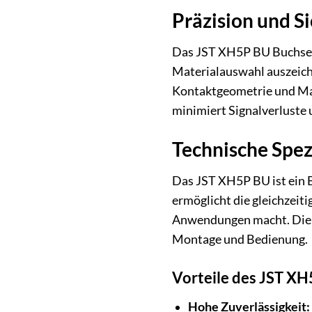
Präzision und Si
Das JST XH5P BU Buchseng
Materialauswahl auszeichn
Kontaktgeometrie und Mat
minimiert Signalverluste 
Technische Spe
Das JST XH5P BU ist ein 
ermöglicht die gleichzeiti
Anwendungen macht. Die K
Montage und Bedienung.
Vorteile des JST X
Hohe Zuverlässigkeit: