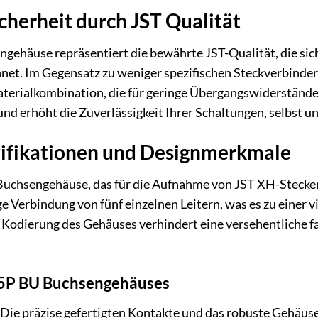
cherheit durch JST Qualität
ehäuse repräsentiert die bewährte JST-Qualität, die sich
et. Im Gegensatz zu weniger spezifischen Steckverbindern
erialkombination, die für geringe Übergangswiderstände u
und erhöht die Zuverlässigkeit Ihrer Schaltungen, selbs
zifikationen und Designmerkmale
Buchsengehäuse, das für die Aufnahme von JST XH-Steckerp
ge Verbindung von fünf einzelnen Leitern, was es zu einer v
odierung des Gehäuses verhindert eine versehentliche fal
H5P BU Buchsengehäuses
Die präzise gefertigten Kontakte und das robuste Gehäusem