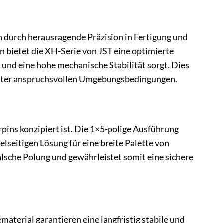
 durch herausragende Präzision in Fertigung und
 bietet die XH-Serie von JST eine optimierte
nd eine hohe mechanische Stabilität sorgt. Dies
t unter anspruchsvollen Umgebungsbedingungen.
ins konzipiert ist. Die 1×5-polige Ausführung
ielseitigen Lösung für eine breite Palette von
sche Polung und gewährleistet somit eine sichere
aterial garantieren eine langfristig stabile und