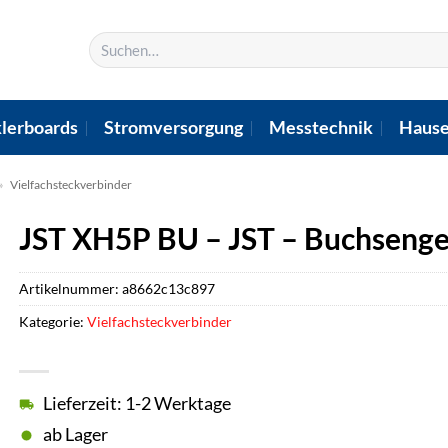
Suchen
nach:
lerboards
Stromversorgung
Messtechnik
Hause
»
Vielfachsteckverbinder
JST XH5P BU – JST – Buchsenge
Artikelnummer:
a8662c13c897
Kategorie:
Vielfachsteckverbinder
Lieferzeit: 1-2 Werktage
ab Lager