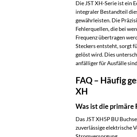
Die JST XH-Serie ist ein
integraler Bestandteil di
gewährleisten. Die Präzis
Fehlerquellen, die bei we
Frequenz übertragen werde
Steckers entsteht, sorgt 
gelöst wird. Dies untersc
anfälliger für Ausfälle sind
FAQ – Häufig ge
XH
Was ist die primär
Das JST XH5P BU Buchseng
zuverlässige elektrische V
Stromversorgung.