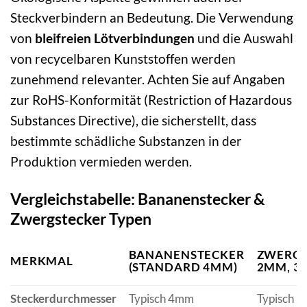
Steckverbindern an Bedeutung. Die Verwendung
von
bleifreien Lötverbindungen
und die Auswahl
von recycelbaren Kunststoffen werden
zunehmend relevanter. Achten Sie auf Angaben
zur RoHS-Konformität (Restriction of Hazardous
Substances Directive), die sicherstellt, dass
bestimmte schädliche Substanzen in der
Produktion vermieden werden.
Vergleichstabelle: Bananenstecker &
Zwergstecker Typen
BANANENSTECKER
ZWERGST
MERKMAL
(STANDARD 4MM)
2MM, 3
Steckerdurchmesser
Typisch 4mm
Typisch 