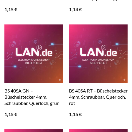
1,15
€
1,14
€
BS 40SA GN –
BS 40SA RT – Büschelstecker
Büschelstecker 4mm,
4mm, Schraubbar, Querloch,
Schraubbar, Querloch, grün
rot
1,15
€
1,15
€