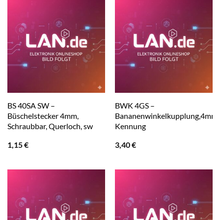
BS 40SA SW –
BWK 4GS –
Büschelstecker 4mm,
Bananenwinkelkupplung,4mm,
Schraubbar, Querloch, sw
Kennung
1,15
€
3,40
€