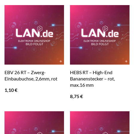
EBV 26 RT – Zwerg-
HEBS RT – High-End
Einbaubuchse, 2,6mm, rot
Bananenstecker – rot,
max.16 mm
1,10
€
8,75
€