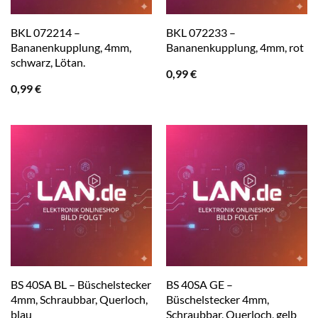
BKL 072214 –
BKL 072233 –
Bananenkupplung, 4mm,
Bananenkupplung, 4mm, rot
schwarz, Lötan.
0,99
€
0,99
€
BS 40SA BL – Büschelstecker
BS 40SA GE –
4mm, Schraubbar, Querloch,
Büschelstecker 4mm,
blau
Schraubbar, Querloch, gelb