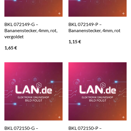
BKL 072149-G –
BKL 072149-P –
Bananenstecker, 4mm, rot,
Bananenstecker, 4mm, rot
vergoldet
1,15
€
1,65
€
BKL 072150-G –
BKL 072150-P –