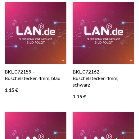
BKL 072159 –
BKL 072162 –
Büschelstecker, 4mm, blau
Büschelstecker, 4mm,
schwarz
1,15
€
1,15
€