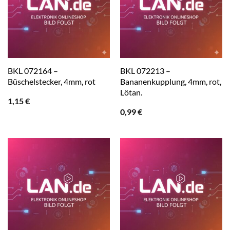
BKL 072164 –
BKL 072213 –
Büschelstecker, 4mm, rot
Bananenkupplung, 4mm, rot,
Lötan.
1,15
€
0,99
€