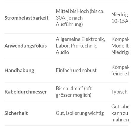
Mittel bis Hoch (bis ca.
Niedrig bi
Strombelastbarkeit
30A, je nach
10-15A)
Ausführung)
Allgemeine Elektronik,
Kompakte
Anwendungsfokus
Labor, Prüftechnik,
Modellbau
Audio
Niedrigs
Kompakt, 
Handhabung
Einfach und robust
feinere 
Bis ca. 4mm² (oft
Kabeldurchmesser
Typisch b
grösser möglich)
Gut, aber
Sicherheit
Gut, Isolierung wichtig
kann zu e
mahnen