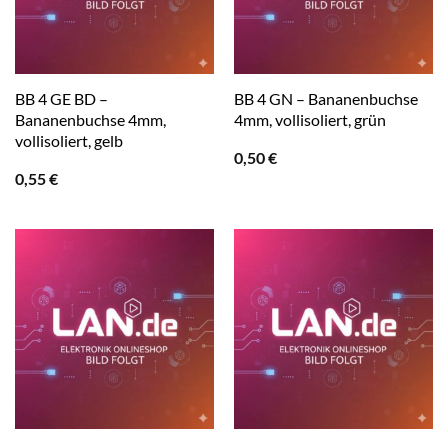
BB 4 GE BD –
BB 4 GN – Bananenbuchse
Bananenbuchse 4mm,
4mm, vollisoliert, grün
vollisoliert, gelb
0,50
€
0,55
€