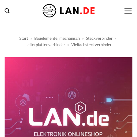
Zum
Inhalt
springen
Start
»
Bauelemente, mechanisch
»
Steckverbinder
»
Leiterplattenverbinder
»
Vielfachsteckverbinder