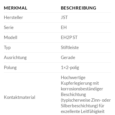
MERKMAL
BESCHREIBUNG
Hersteller
JST
Serie
EH
Modell
EH2P ST
Typ
Stiftleiste
Ausrichtung
Gerade
Polung
1×2-polig
Hochwertige
Kupferlegierung mit
korrosionsbeständiger
Beschichtung
Kontaktmaterial
(typischerweise Zinn- oder
Silberbeschichtung) für
exzellente Leitfähigkeit