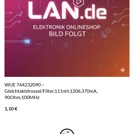
WUE 744232090 –
Gleichtaktdrossel/Filter,111nH,1206,370mA,
90Ohm,100MHz
1,10
€