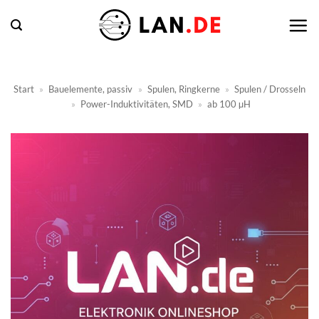
Zum
Inhalt
springen
Start
»
Bauelemente, passiv
»
Spulen, Ringkerne
»
Spulen / Drosseln
»
Power-Induktivitäten, SMD
»
ab 100 µH