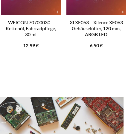
WEICON 70700030 –
XI XF063 – Xilence XF063
Kettenöl, Fahrradpflege,
Gehäuselüfter, 120 mm,
30 ml
ARGB LED
12,99
€
6,50
€