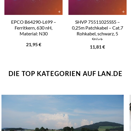
EPCO B64290-L699 –
SHVP 75511025SS5 –
Ferritkern, 630 nH,
0,25m Patchkabel – Cat.7
Material: N30
Rohkabel, schwarz, 5
Stück
21,95
€
11,81
€
DIE TOP KATEGORIEN AUF LAN.DE