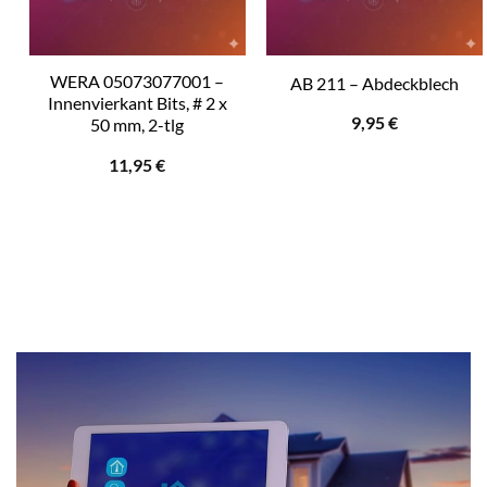
WERA 05073077001 –
AB 211 – Abdeckblech
Innenvierkant Bits, # 2 x
9,95
€
50 mm, 2-tlg
11,95
€