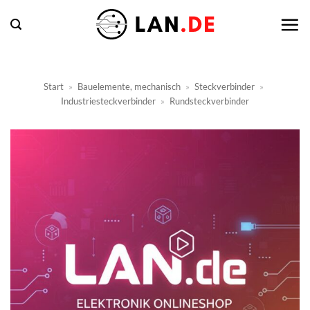
Zum
Inhalt
springen
Start
»
Bauelemente, mechanisch
»
Steckverbinder
»
Industriesteckverbinder
»
Rundsteckverbinder