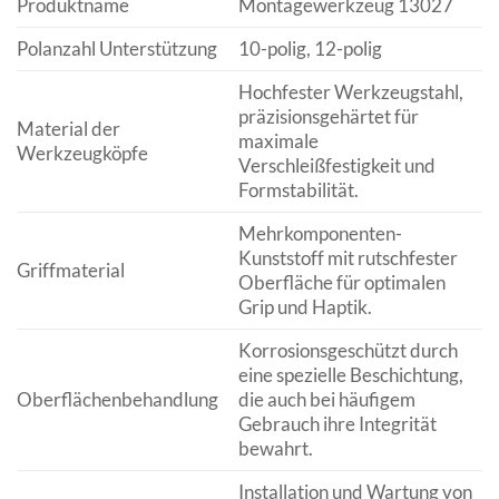
Produktname
Montagewerkzeug 13027
Polanzahl Unterstützung
10-polig, 12-polig
Hochfester Werkzeugstahl,
präzisionsgehärtet für
Material der
maximale
Werkzeugköpfe
Verschleißfestigkeit und
Formstabilität.
Mehrkomponenten-
Kunststoff mit rutschfester
Griffmaterial
Oberfläche für optimalen
Grip und Haptik.
Korrosionsgeschützt durch
eine spezielle Beschichtung,
Oberflächenbehandlung
die auch bei häufigem
Gebrauch ihre Integrität
bewahrt.
Installation und Wartung von