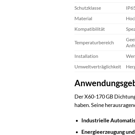
Schutzklasse
IP65
Material
Hoch
Kompatibilität
Spez
Geei
Temperaturbereich
Anfr
Installation
Werk
Umweltverträglichkeit
Herg
Anwendungsgebie
Der X60-170 GB Dichtungs
haben. Seine herausragend
Industrielle Automati
Energieerzeugung und 