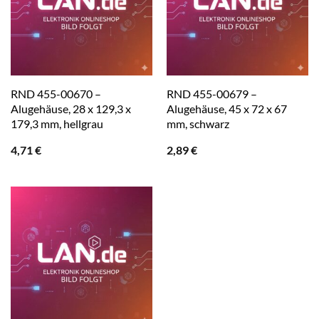
RND 455-00670 –
RND 455-00679 –
Alugehäuse, 28 x 129,3 x
Alugehäuse, 45 x 72 x 67
179,3 mm, hellgrau
mm, schwarz
4,71
€
2,89
€