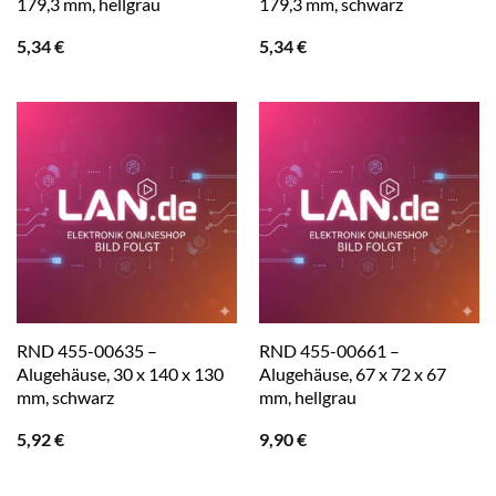
179,3 mm, hellgrau
179,3 mm, schwarz
5,34
€
5,34
€
RND 455-00635 –
RND 455-00661 –
Alugehäuse, 30 x 140 x 130
Alugehäuse, 67 x 72 x 67
mm, schwarz
mm, hellgrau
5,92
€
9,90
€