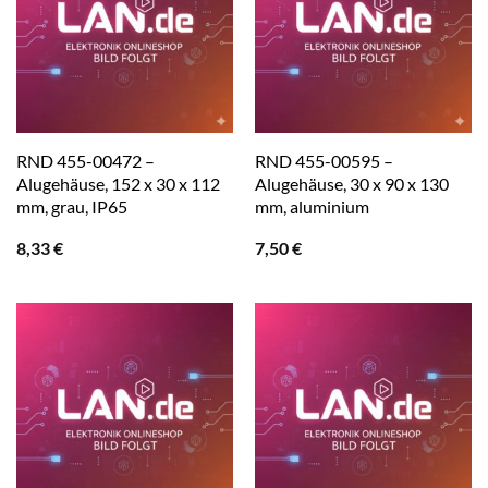
RND 455-00472 –
RND 455-00595 –
Alugehäuse, 152 x 30 x 112
Alugehäuse, 30 x 90 x 130
mm, grau, IP65
mm, aluminium
8,33
€
7,50
€