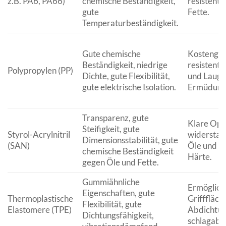
z.B. PA6, PA66)
chemische Beständigkeit,
resistent 
gute
Fette.
Temperaturbeständigkeit.
Gute chemische
Kostengüns
Beständigkeit, niedrige
resistent 
Polypropylen (PP)
Dichte, gute Flexibilität,
und Lauge
gute elektrische Isolation.
Ermüdungs
Transparenz, gute
Klare Opti
Steifigkeit, gute
Styrol-Acrylnitril
widerstan
Dimensionsstabilität, gute
(SAN)
Öle und Fe
chemische Beständigkeit
Härte.
gegen Öle und Fette.
Gummiähnliche
Ermöglich
Eigenschaften, gute
Thermoplastische
Grifffläch
Flexibilität, gute
Elastomere (TPE)
Abdichtun
Dichtungsfähigkeit,
schlagabs