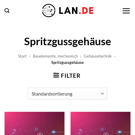
Zum
Inhalt
springen
Spritzgussgehäuse
Start
»
Bauelemente, mechanisch
»
Gehäusetechnik
»
Spritzgussgehäuse
FILTER