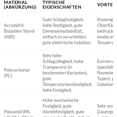
MATERIAL
TYPISCHE
VORTEI
(ABKÜRZUNG)
EIGENSCHAFTEN
Gute Schlagfestigkeit,
Kostengüns
Acrylnitril-
hohe Steifigkeit, gute
Oberfläche
Butadien-Styrol
Dimensionsstabilität,
bedrucken 
(ABS)
einfach zu verarbeiten,
moderate
gute elektrische Isolation.
Temperatu
Sehr hohe
Schlagzähigkeit, hohe
Extrem rob
Transparenz (in
(spezielle 
Polycarbonat
bestimmten Varianten),
flammhemm
(PC)
gute
Typen), gu
Temperaturbeständigkeit,
Isolation.
hohe Festigkeit.
Hohe mechanische
Festigkeit, gute
Sehr versc
Polyamid (PA,
Abriebfestigkeit, gute
Dauergebr