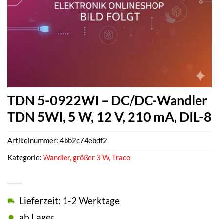
TDN 5-0922WI – DC/DC-Wandler
TDN 5WI, 5 W, 12 V, 210 mA, DIL-8
Artikelnummer:
4bb2c74ebdf2
Kategorie:
Wandler, größer 3 W, Traco
Lieferzeit: 1-2 Werktage
ab Lager