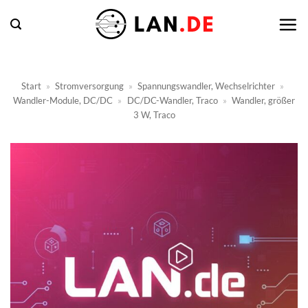
Zum
Inhalt
springen
Start
»
Stromversorgung
»
Spannungswandler, Wechselrichter
»
Wandler-Module, DC/DC
»
DC/DC-Wandler, Traco
»
Wandler, größer
3 W, Traco