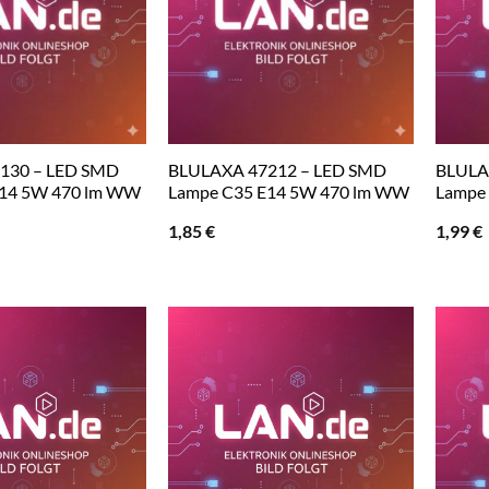
130 – LED SMD
BLULAXA 47212 – LED SMD
BLULA
E14 5W 470 lm WW
Lampe C35 E14 5W 470 lm WW
Lampe
1,85
€
1,99
€