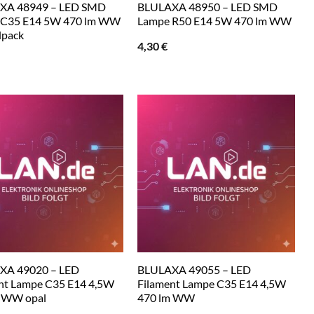
XA 48949 – LED SMD
BLULAXA 48950 – LED SMD
 C35 E14 5W 470 lm WW
Lampe R50 E14 5W 470 lm WW
lpack
4,30
€
XA 49020 – LED
BLULAXA 49055 – LED
nt Lampe C35 E14 4,5W
Filament Lampe C35 E14 4,5W
m WW opal
470 lm WW