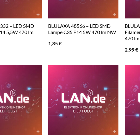
332 – LED SMD
BLULAXA 48566 – LED SMD
BLULA
14 5,5W 470 lm
Lampe C35 E14 5W 470 lm NW
Filame
470 l
1,85
€
2,99
€