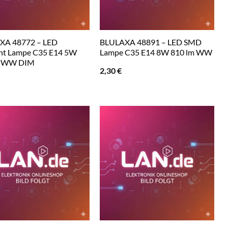
XA 48772 – LED
BLULAXA 48891 – LED SMD
nt Lampe C35 E14 5W
Lampe C35 E14 8W 810 lm WW
m WW DIM
2,30
€