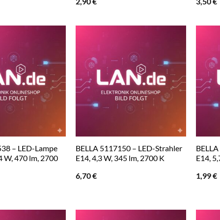
2,90
€
3,50
€
538 – LED-Lampe
BELLA 5117150 – LED-Strahler
BELLA
 W, 470 lm, 2700
E14, 4,3 W, 345 lm, 2700 K
E14, 5,
6,70
€
1,99
€