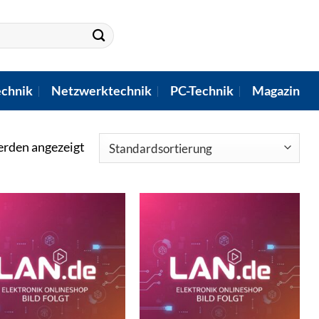
chnik
Netzwerktechnik
PC-Technik
Magazin
erden angezeigt