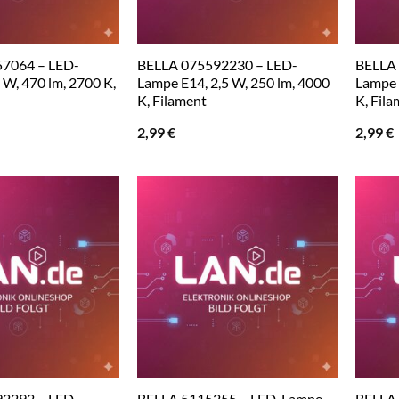
7064 – LED-
BELLA 075592230 – LED-
BELLA 
 W, 470 lm, 2700 K,
Lampe E14, 2,5 W, 250 lm, 4000
Lampe 
K, Filament
K, Fil
2,99
€
2,99
€
2292 – LED-
BELLA 5115255 – LED-Lampe
BELLA