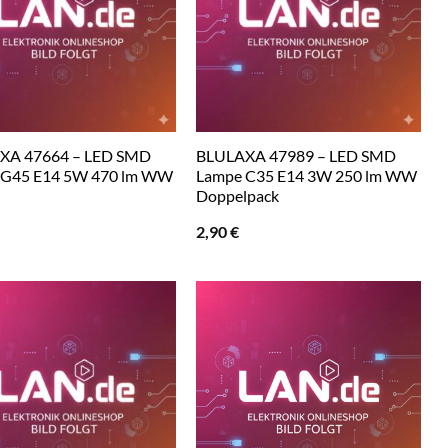
XA 47664 – LED SMD
BLULAXA 47989 – LED SMD
 G45 E14 5W 470 lm WW
Lampe C35 E14 3W 250 lm WW
Doppelpack
2,90
€