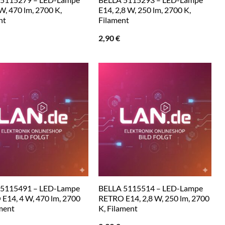
W, 470 lm, 2700 K,
E14, 2,8 W, 250 lm, 2700 K,
nt
Filament
2,90
€
 5115491 – LED-Lampe
BELLA 5115514 – LED-Lampe
E14, 4 W, 470 lm, 2700
RETRO E14, 2,8 W, 250 lm, 2700
ament
K, Filament