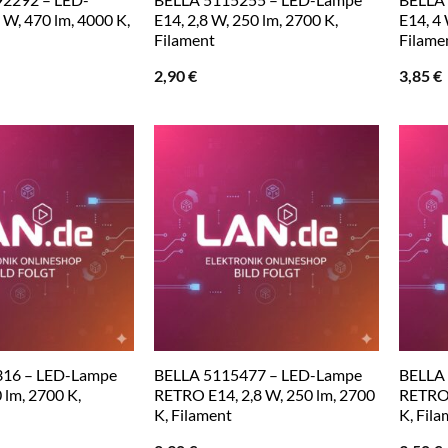
 W, 470 lm, 4000 K,
E14, 2,8 W, 250 lm, 2700 K,
E14, 4 
Filament
Filame
2,90
€
3,85
€
316 – LED-Lampe
BELLA 5115477 – LED-Lampe
BELLA
 lm, 2700 K,
RETRO E14, 2,8 W, 250 lm, 2700
RETRO 
K, Filament
K, Fil