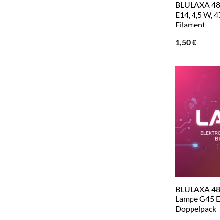
BLULAXA 48
E14, 4,5 W, 4
Filament
1,50
€
BLULAXA 48
Lampe G45 
Doppelpack