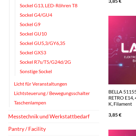
3,85
€
Sockel G13, LED-Röhren T8
Sockel G4/GU4
Sockel G9
Sockel GU10
Sockel GU5,3/GY6,35
Sockel GX53
Sockel R7s/T5/G24d/2G
Sonstige Sockel
Licht für Veranstaltungen
BELLA 5115
Lichtsteuerung / Bewegungsschalter
RETRO E14, 4
Taschenlampen
K, Filament
3,85
€
Messtechnik und Werkstattbedarf
Pantry / Facility