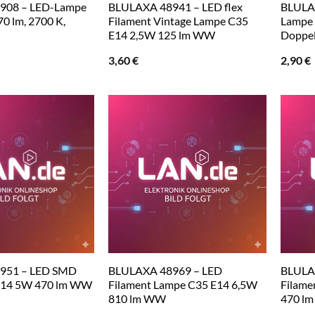
908 – LED-Lampe
BLULAXA 48941 – LED flex
BLULA
70 lm, 2700 K,
Filament Vintage Lampe C35
Lampe
E14 2,5W 125 lm WW
Doppe
3,60
€
2,90
€
951 – LED SMD
BLULAXA 48969 – LED
BLULA
E14 5W 470 lm WW
Filament Lampe C35 E14 6,5W
Filame
810 lm WW
470 l