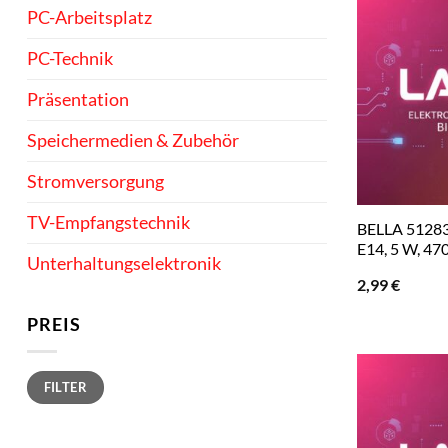
PC-Arbeitsplatz
PC-Technik
Präsentation
Speichermedien & Zubehör
Stromversorgung
TV-Empfangstechnik
BELLA 5128
E14, 5 W, 47
Unterhaltungselektronik
2,99
€
PREIS
Min.
Max.
FILTER
Preis
Preis