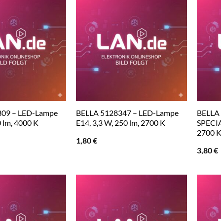
309 – LED-Lampe
BELLA 5128347 – LED-Lampe
BELLA
0 lm, 4000 K
E14, 3,3 W, 250 lm, 2700 K
SPECIA
2700 
1,80
€
3,80
€