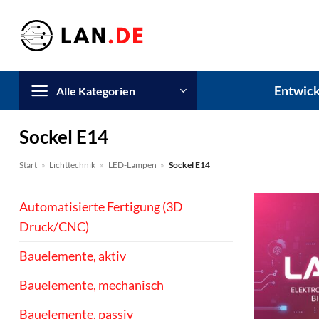
Zum
Inhalt
springen
Entwick
Alle Kategorien
Sockel E14
Start
»
Lichttechnik
»
LED-Lampen
»
Sockel E14
Automatisierte Fertigung (3D
Druck/CNC)
Bauelemente, aktiv
Bauelemente, mechanisch
Bauelemente, passiv