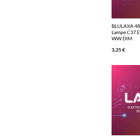
BLULAXA 48
Lampe C37 E
WW DIM
3,25
€