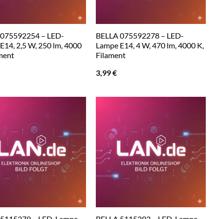
075592254 – LED-
BELLA 075592278 – LED-
E14, 2,5 W, 250 lm, 4000
Lampe E14, 4 W, 470 lm, 4000 K,
ament
Filament
3,99
€
 5115279 – LED-Lampe
BELLA 5115293 – LED-Lampe