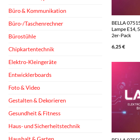
Büro & Kommunikation
BELLA 07515
Büro-/Taschenrechner
Lampe E14, 5
2er-Pack
Bürostühle
6,25
€
Chipkartentechnik
Elektro-Kleingeräte
Entwicklerboards
Foto & Video
Gestalten & Dekorieren
Gesundheit & Fitness
Haus- und Sicherheitstechnik
Haushalt & Garten
BELLA 07559