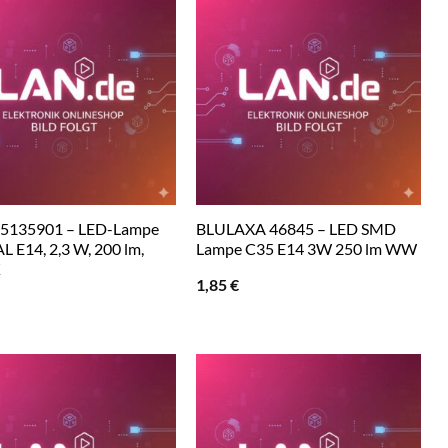
 5135901 – LED-Lampe
BLULAXA 46845 – LED SMD
L E14, 2,3 W, 200 lm,
Lampe C35 E14 3W 250 lm WW
K
1,85
€