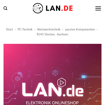
Zum
Inhalt
springen
Start
»
PC-Technik
»
Netzwerktechnik
»
passive Komponenten
»
RJ45 Stecker, -buchsen