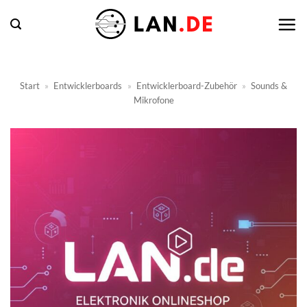
Zum
Inhalt
springen
Start
»
Entwicklerboards
»
Entwicklerboard-Zubehör
»
Sounds &
Mikrofone