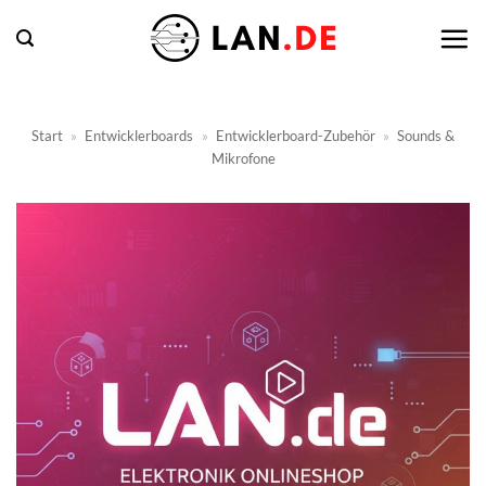
Zum
Inhalt
springen
Start
»
Entwicklerboards
»
Entwicklerboard-Zubehör
»
Sounds &
Mikrofone