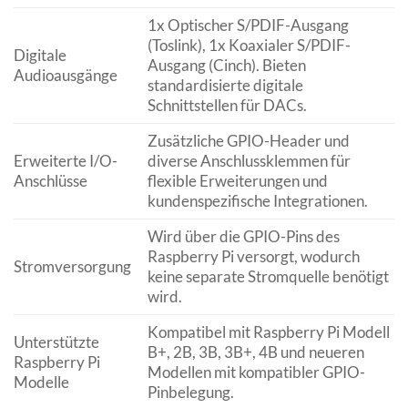
1x Optischer S/PDIF-Ausgang
(Toslink), 1x Koaxialer S/PDIF-
Digitale
Ausgang (Cinch). Bieten
Audioausgänge
standardisierte digitale
Schnittstellen für DACs.
Zusätzliche GPIO-Header und
Erweiterte I/O-
diverse Anschlussklemmen für
Anschlüsse
flexible Erweiterungen und
kundenspezifische Integrationen.
Wird über die GPIO-Pins des
Raspberry Pi versorgt, wodurch
Stromversorgung
keine separate Stromquelle benötigt
wird.
Kompatibel mit Raspberry Pi Modell
Unterstützte
B+, 2B, 3B, 3B+, 4B und neueren
Raspberry Pi
Modellen mit kompatibler GPIO-
Modelle
Pinbelegung.