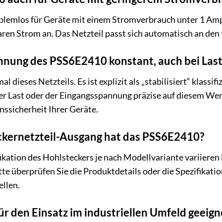
oblemlos für Geräte mit einem Stromverbrauch unter 1 Am
ren Strom an. Das Netzteil passt sich automatisch an den
annung des PSS6E2410 konstant, auch bei La
al dieses Netzteils. Es ist explizit als „stabilisiert“ klas
 Last oder der Eingangsspannung präzise auf diesem Wert 
nssicherheit Ihrer Geräte.
ckernetzteil-Ausgang hat das PSS6E2410?
kation des Hohlsteckers je nach Modellvariante variiere
te überprüfen Sie die Produktdetails oder die Spezifikati
ellen.
ür den Einsatz im industriellen Umfeld geeign