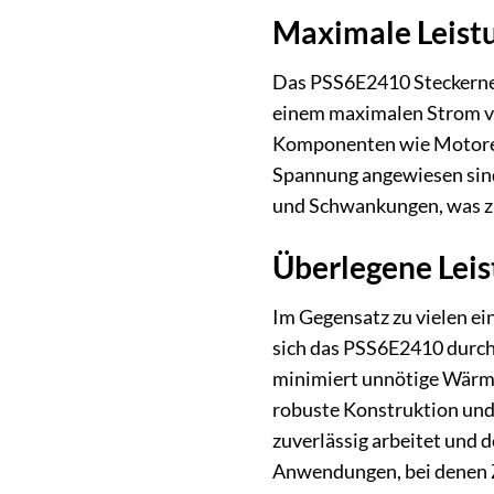
Maximale Leistun
Das PSS6E2410 Steckernet
einem maximalen Strom von
Komponenten wie Motoren,
Spannung angewiesen sind.
und Schwankungen, was zu
Überlegene Lei
Im Gegensatz zu vielen ein
sich das PSS6E2410 durch 
minimiert unnötige Wärmee
robuste Konstruktion und 
zuverlässig arbeitet und
Anwendungen, bei denen Zu