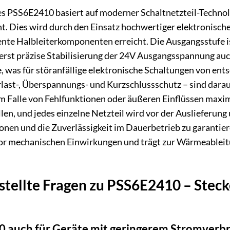
es PSS6E2410 basiert auf moderner Schaltnetzteil-Technolo
t. Dies wird durch den Einsatz hochwertiger elektronische
nte Halbleiterkomponenten erreicht. Die Ausgangsstufe is
ßerst präzise Stabilisierung der 24V Ausgangsspannung auc
, was für störanfällige elektronische Schaltungen von ent
ast-, Überspannungs- und Kurzschlussschutz – sind darauf 
 Falle von Fehlfunktionen oder äußeren Einflüssen maxima
len, und jedes einzelne Netzteil wird vor der Auslieferu
ionen und die Zuverlässigkeit im Dauerbetrieb zu garantie
vor mechanischen Einwirkungen und trägt zur Wärmeableit
tellte Fragen zu PSS6E2410 – Stecker
 auch für Geräte mit geringerem Stromverb