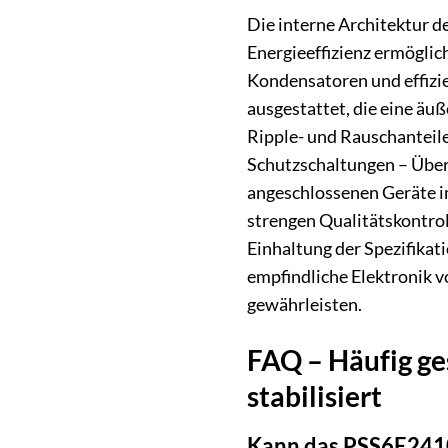
Die interne Architektur d
Energieeffizienz ermöglich
Kondensatoren und effizie
ausgestattet, die eine äu
Ripple- und Rauschanteile
Schutzschaltungen – Überl
angeschlossenen Geräte im
strengen Qualitätskontrol
Einhaltung der Spezifikat
empfindliche Elektronik 
gewährleisten.
FAQ – Häufig ges
stabilisiert
Kann das PSS6E2410