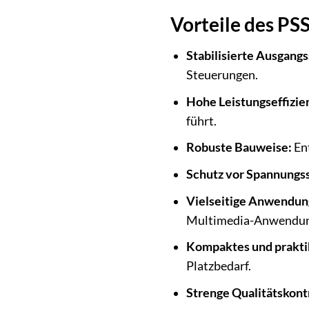
Vorteile des PS
Stabilisierte Ausgang
Steuerungen.
Hohe Leistungseffizie
führt.
Robuste Bauweise:
Ent
Schutz vor Spannungss
Vielseitige Anwendun
Multimedia-Anwendun
Kompaktes und prakti
Platzbedarf.
Strenge Qualitätskont