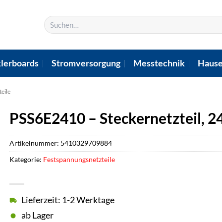
Suchen
nach:
lerboards
Stromversorgung
Messtechnik
Hause
eile
PSS6E2410 – Steckernetzteil, 24 W
Artikelnummer:
5410329709884
Kategorie:
Festspannungsnetzteile
Lieferzeit: 1-2 Werktage
ab Lager