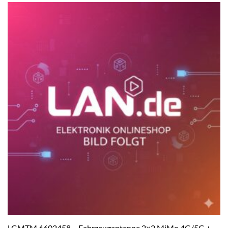
LGMTM 6602458 – Fahrzeugantenne 2×2 MiMo 4G/5G +