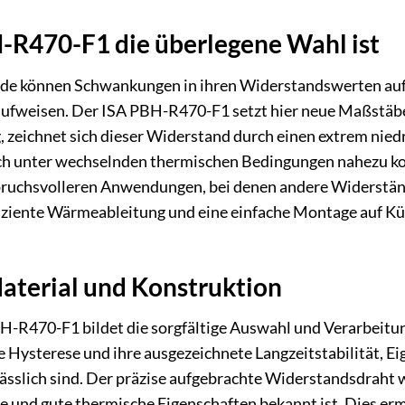
R470-F1 die überlegene Wahl ist
e können Schwankungen in ihren Widerstandswerten auf
ufweisen. Der ISA PBH-R470-F1 setzt hier neue Maßstäbe
zeichnet sich dieser Widerstand durch einen extrem niedr
h unter wechselnden thermischen Bedingungen nahezu kons
pruchsvolleren Anwendungen, bei denen andere Widerstä
fiziente Wärmeableitung und eine einfache Montage auf Küh
aterial und Konstruktion
H-R470-F1 bildet die sorgfältige Auswahl und Verarbeitun
he Hysterese und ihre ausgezeichnete Langzeitstabilität, E
sslich sind. Der präzise aufgebrachte Widerstandsdraht 
e und gute thermische Eigenschaften bekannt ist. Dies erm