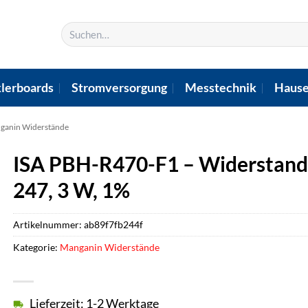
Suchen
nach:
lerboards
Stromversorgung
Messtechnik
Hause
ganin Widerstände
ISA PBH-R470-F1 – Widerstand
247, 3 W, 1%
Artikelnummer:
ab89f7fb244f
Kategorie:
Manganin Widerstände
Lieferzeit: 1-2 Werktage