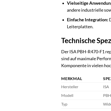
Vielseitige Anwendun
andere industrielle s
Einfache Integration:
D
Leiterplatten.
Technische Spez
Der ISA PBH-R470-F1 repr
sind auf maximale Perform
Komponente in vielen hoc
MERKMAL
SPE
Hersteller
ISA
Modell
PBH
Typ
Wide