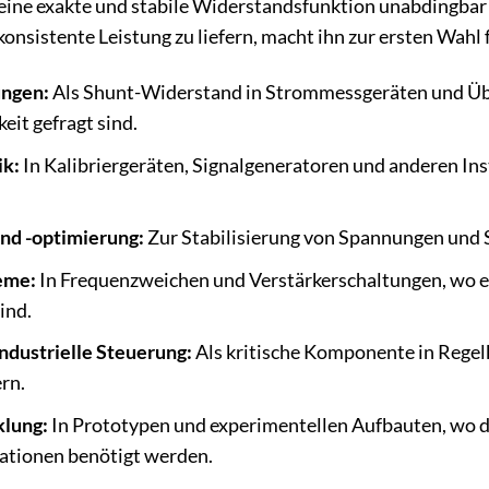
ne exakte und stabile Widerstandsfunktion unabdingbar is
istente Leistung zu liefern, macht ihn zur ersten Wahl f
ungen:
Als Shunt-Widerstand in Strommessgeräten und Ü
eit gefragt sind.
ik:
In Kalibriergeräten, Signalgeneratoren und anderen In
nd -optimierung:
Zur Stabilisierung von Spannungen und 
eme:
In Frequenzweichen und Verstärkerschaltungen, wo ei
ind.
ndustrielle Steuerung:
Als kritische Komponente in Regel
rn.
klung:
In Prototypen und experimentellen Aufbauten, wo d
tionen benötigt werden.