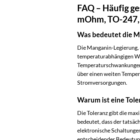
FAQ – Häufig ge
mOhm, TO-247, 
Was bedeutet die Ma
Die Manganin-Legierung, e
temperaturabhängigen Wid
Temperaturschwankungen i
über einen weiten Temper
Stromversorgungen.
Warum ist eine Tole
Die Toleranz gibt die m
bedeutet, dass der tatsäc
elektronische Schaltungen
entscheidender Bedeutung