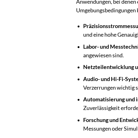
Anwendungen, bei denen ei
Umgebungsbedingungen kons
Präzisionsstrommess
und eine hohe Genauigk
Labor- und Messtechn
angewiesen sind.
Netzteilentwicklung u
Audio- und Hi-Fi-Syst
Verzerrungen wichtig s
Automatisierung und i
Zuverlässigkeit erforde
Forschung und Entwic
Messungen oder Simula