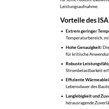
Leistungsaufnahme.
Vorteile des I
Extrem geringer Tempe
Temperaturbereich, min
Hohe Genauigkeit:
Die
für kritische Anwendu
Robuste Leistungsfähi
Strombelastbarkeit erf
Effiziente Wärmeablei
Lebensdauer des Bautei
Langlebigkeit und Zuve
herausragende Zuverläs