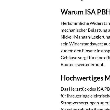
Warum ISA PBH-
Herkömmliche Widerständ
mechanischer Belastung a
Nickel-Mangan-Legierung, 
sein Widerstandswert auc
zudem den Einsatz in ans
Gehäuse sorgt für eine ef
Bauteils weiter erhöht.
Hochwertiges M
Das Herzstück des ISA PB
für ihre geringe elektrisc
Stromversorgungen unerlä
für seine robuste Bauweis