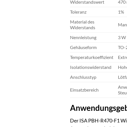
Widerstandswert
470
Toleranz
1%
Material des
Mang
Widerstands
Nennleistung
3 W 
Gehäuseform
TO-
Temperaturkoeffizient
Extr
Isolationswiderstand
Hohe
Anschlusstyp
Lötf
Anwe
Einsatzbereich
Steu
Anwendungsgebi
Der ISA PBH-R470-F1 Wide