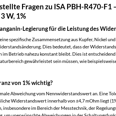
stellte Fragen zu ISA PBH-R470-F1 
3 W, 1%
nganin-Legierung für die Leistung des Wide
ine spezifische Zusammensetzung aus Kupfer, Nickel und 
erstandsänderung. Dies bedeutet, dass der Widerstands
m Betrieb nahezu konstant bleibt. Dies ist entscheidend 
aturbereich gewährleistet sein müssen, wie beispielsweis
ranz von 1% wichtig?
aximale Abweichung vom Nennwiderstandswert an. Eine To
hliche Widerstandswert innerhalb von ±4,7 mOhm liegt (1% 
, insbesondere im Bereich der Messtechnik, der Regelungs
, um unerwünschte Abweichungen in der Schaltungsfunkti