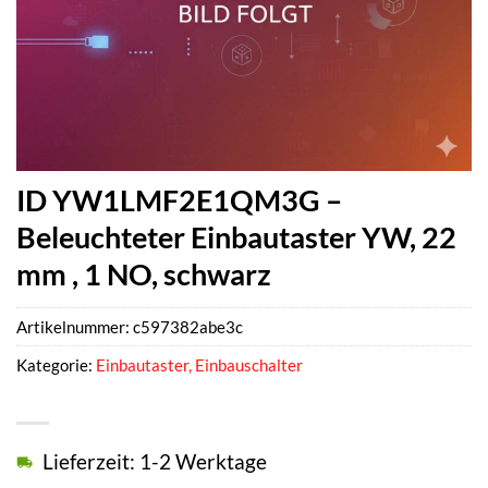
ID YW1LMF2E1QM3G –
Beleuchteter Einbautaster YW, 22
mm , 1 NO, schwarz
Artikelnummer:
c597382abe3c
Kategorie:
Einbautaster, Einbauschalter
Lieferzeit: 1-2 Werktage