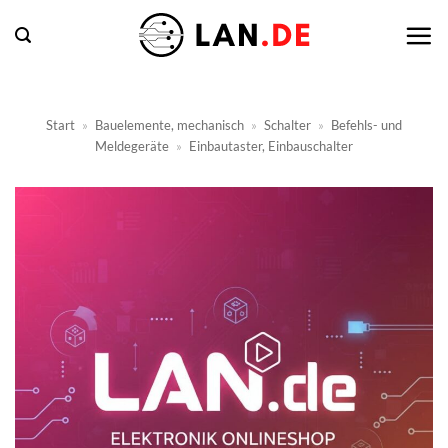
Zum
Inhalt
springen
Start
»
Bauelemente, mechanisch
»
Schalter
»
Befehls- und
Meldegeräte
»
Einbautaster, Einbauschalter