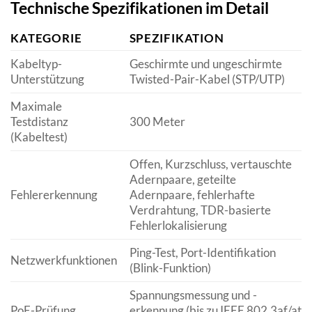
Technische Spezifikationen im Detail
KATEGORIE
SPEZIFIKATION
Kabeltyp-
Geschirmte und ungeschirmte
Unterstützung
Twisted-Pair-Kabel (STP/UTP)
Maximale
Testdistanz
300 Meter
(Kabeltest)
Offen, Kurzschluss, vertauschte
Adernpaare, geteilte
Fehlererkennung
Adernpaare, fehlerhafte
Verdrahtung, TDR-basierte
Fehlerlokalisierung
Ping-Test, Port-Identifikation
Netzwerkfunktionen
(Blink-Funktion)
Spannungsmessung und -
PoE-Prüfung
erkennung (bis zu IEEE 802.3af/at