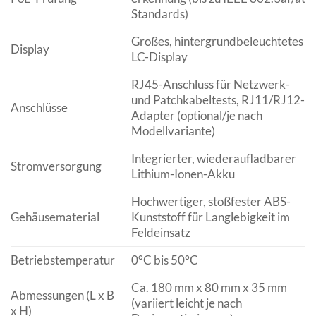
Standards)
Großes, hintergrundbeleuchtetes
Display
LC-Display
RJ45-Anschluss für Netzwerk-
und Patchkabeltests, RJ11/RJ12-
Anschlüsse
Adapter (optional/je nach
Modellvariante)
Integrierter, wiederaufladbarer
Stromversorgung
Lithium-Ionen-Akku
Hochwertiger, stoßfester ABS-
Gehäusematerial
Kunststoff für Langlebigkeit im
Feldeinsatz
Betriebstemperatur
0°C bis 50°C
Ca. 180 mm x 80 mm x 35 mm
Abmessungen (L x B
(variiert leicht je nach
x H)