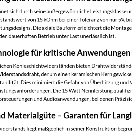
et sich durch seine außergewöhnliche Leistungsklasse und
standswert von 15 kOhm bei einer Toleranz von nur 5% bi
ltungsdesigns. Die axiale Bauform erleichtert die Montage 
en dauerhaften Betrieb unter Last unerlässlich ist.
hnologie für kritische Anwendungen
ichen Kohleschichtwiderständen bieten Drahtwiderstände w
iderstandsdraht, der um einen keramischen Kern gewickelt
tabilität. Dies minimiert die Gefahr von Überhitzung und
stungsanforderungen. Die 15 Watt Nennleistung qualifizie
steuerungen und Audioanwendungen, bei denen Präzision
d Materialgüte – Garanten für Langl
widerstands liegt maßgeblich in seiner Konstruktion begr