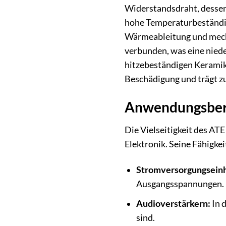
Widerstandsdraht, dessen 
hohe Temperaturbeständigk
Wärmeableitung und mecha
verbunden, was eine niede
hitzebeständigen Keramik
Beschädigung und trägt zu
Anwendungsbere
Die Vielseitigkeit des AT
Elektronik. Seine Fähigkei
Stromversorgungseinh
Ausgangsspannungen.
Audioverstärkern:
In 
sind.