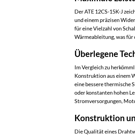
Der ATE 12CS-15K-J zeichn
und einem präzisen Wider
für eine Vielzahl von Scha
Wärmeableitung, was für d
Überlegene Tec
Im Vergleich zu herkömml
Konstruktion aus einem W
eine bessere thermische S
oder konstanten hohen Lei
Stromversorgungen, Motor
Konstruktion un
Die Qualität eines Draht