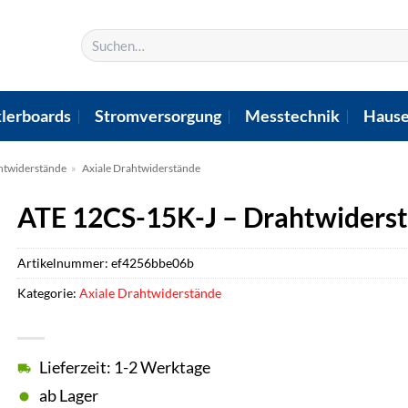
Suchen
nach:
lerboards
Stromversorgung
Messtechnik
Hause
htwiderstände
»
Axiale Drahtwiderstände
ATE 12CS-15K-J – Drahtwidersta
Artikelnummer:
ef4256bbe06b
Kategorie:
Axiale Drahtwiderstände
Lieferzeit: 1-2 Werktage
ab Lager