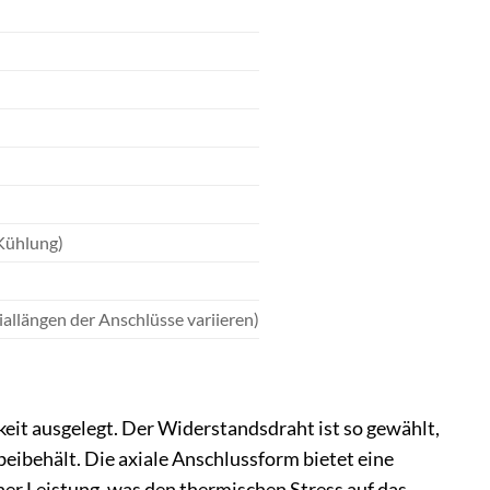
Kühlung)
allängen der Anschlüsse variieren)
eit ausgelegt. Der Widerstandsdraht ist so gewählt,
beibehält. Die axiale Anschlussform bietet eine
her Leistung, was den thermischen Stress auf das