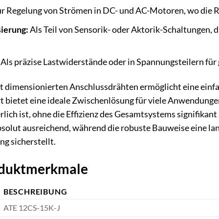
r Regelung von Strömen in DC- und AC-Motoren, wo die Ro
sierung:
Als Teil von Sensorik- oder Aktorik-Schaltungen, 
Als präzise Lastwiderstände oder in Spannungsteilern fü
t dimensionierten Anschlussdrähten ermöglicht eine einfa
bietet eine ideale Zwischenlösung für viele Anwendunge
ich ist, ohne die Effizienz des Gesamtsystems signifikant z
lut ausreichend, während die robuste Bauweise eine la
g sicherstellt.
roduktmerkmale
BESCHREIBUNG
ATE 12CS-15K-J