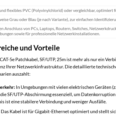
nd flexibles PVC (Polyvinylchlorid) oder vergleichbar, optimiert 
eise Grau oder Blau (je nach Variante), zur einfachen Identifiz
 den Anschluss von PCs, Laptops, Routern, Switches, Netzwerkdru
ungen sowie für professionelle Netzwerkinstallationen.
iche und Vorteile
-5e Patchkabel, SF/UTP, 25m ist mehr als nur ein Verbind
enz Ihrer Netzwerkinfrastruktur. Die detaillierte technisc
narien auszahlt:
erkehr:
In Umgebungen mit vielen elektrischen Geräten (z.
t die SF/UTP-Abschirmung essenziell, um Datenkorruption
is ist eine stabilere Verbindung und weniger Ausfälle.
Das Kabel ist für Gigabit-Ethernet optimiert und stellt sic