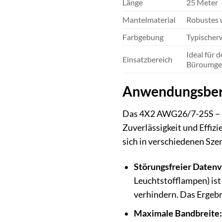
Länge
25 Meter
Mantelmaterial
Robustes u
Farbgebung
Typischerw
Ideal für
Einsatzbereich
Büroumgeb
Anwendungsbere
Das 4X2 AWG26/7-25S – CAT
Zuverlässigkeit und Effizi
sich in verschiedenen Sze
Störungsfreier Datenv
Leuchtstofflampen) is
verhindern. Das Ergebn
Maximale Bandbreite: