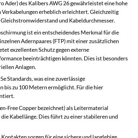
ro Ader) des Kalibers AWG 26 gewährleistet eine hohe
 Verkabelungen erheblich erleichtert. Gleichzeitig
m Gleichstromwiderstand und Kabeldurchmesser.
schirmung ist ein entscheidendes Merkmal für die
inzelnen Adernpaares (FTP) mit einer zusätzlichen
tet exzellenten Schutz gegen externe
formance beeinträchtigen könnten. Dies ist besonders
iellen Anlagen.
 5e Standards, was eine zuverlässige
 bis zu 100 Metern ermöglicht. Für die hier
tiert.
n-Free Copper bezeichnet) als Leitermaterial
ie Kabellänge. Dies führt zu einer stabileren und
Kontakten sorgen für eine sichere und langlebige