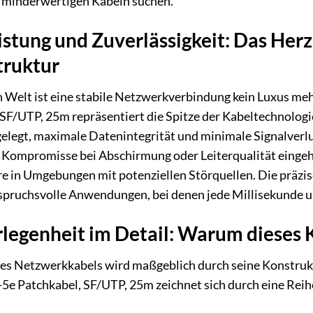
u minderwertigen Kabeln suchen.
stung und Zuverlässigkeit: Das Herz
truktur
en Welt ist eine stabile Netzwerkverbindung kein Luxus m
SF/UTP, 25m repräsentiert die Spitze der Kabeltechnolog
elegt, maximale Datenintegrität und minimale Signalverlu
 Kompromisse bei Abschirmung oder Leiterqualität eingehe
e in Umgebungen mit potenziellen Störquellen. Die präzi
nspruchsvolle Anwendungen, bei denen jede Millisekunde un
legenheit im Detail: Warum dieses K
ines Netzwerkkabels wird maßgeblich durch seine Konstru
 Patchkabel, SF/UTP, 25m zeichnet sich durch eine Reih