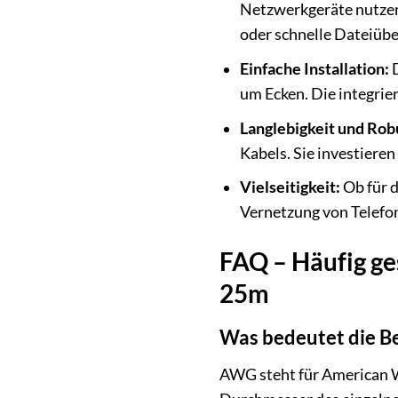
Netzwerkgeräte nutzen
oder schnelle Dateiüb
Einfache Installation:
D
um Ecken. Die integrie
Langlebigkeit und Rob
Kabels. Sie investieren
Vielseitigkeit:
Ob für d
Vernetzung von Telefon
FAQ – Häufig ge
25m
Was bedeutet die 
AWG steht für American W