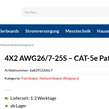
Suchen
nach:
lerboards
Stromversorgung
Messtechnik
Hause
 Netzwerkkabel (Ringware)
4X2 AWG26/7-25S – CAT-5e Pat
Artikelnummer:
6a829522d6c7
Kategorie:
Patchkabel, Netzwerkkabel (Ringware)
Lieferzeit: 1-2 Werktage
ab Lager