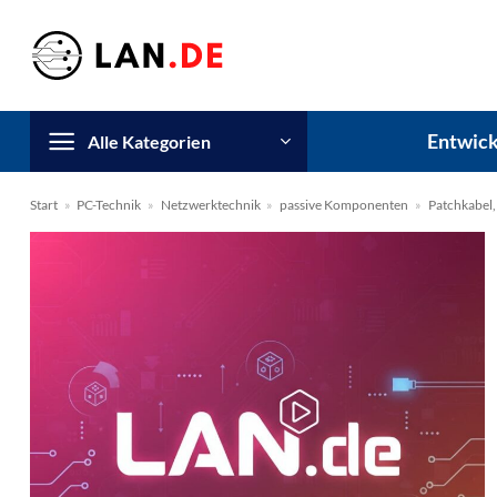
Zum
Inhalt
springen
Entwick
Alle Kategorien
Start
»
PC-Technik
»
Netzwerktechnik
»
passive Komponenten
»
Patchkabel,