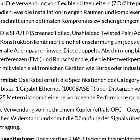
u:
Die Verwendung von flexiblen Litzenleitern (7 Drähte p
radien, was die Installation in engen Räumen und komplexen
rschnitt einen optimalen Kompromiss zwischen geringe
Die SF/UTP (Screened Foiled, Unshielded Twisted Pair) Ab
e Konstruktion kombiniert eine Folienschirmung um jedes e
r alle Adernpaare hinweg. Diese doppelte Abschirmung bie
erferenzen (EMI) und Rauschsignale, die die Netzwerkper
mit vielen elektronischen Geräten wie Büros oder industr
rmität:
Das Kabel erfüllt die Spezifikationen des Category
is zu 1 Gigabit Ethernet (1000BASE-T) über Distanzen von
25 Metern ist somit eine hervorragende Performance garan
e Verwendung von hochreinem Kupfer (oft als OFC – Oxyge
chen Widerstand und somit die Dämpfung des Signals über d
tragung.
ugentlastung:
Hochwertige RJ45-Stecker mit vergoldeten 