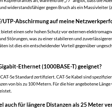
 Kupferdrahtes an, während die „/7“ angibt, dass die Ader 
 und widerstandsfähiger gegen Bruch als ein Massivleiter (
 SF/UTP-Abschirmung auf meine Netzwerkper
ietet einen sehr hohen Schutz vor externen elektromagne
 und Störungen, was zu einer stabileren und zuverlässige
äten ist dies ein entscheidender Vorteil gegenüber ungesc
r Gigabit-Ethernet (1000BASE-T) geeignet?
 CAT-5e Standard zertifiziert. CAT-5e Kabel sind spezifizie
en von bis zu 100 Metern. Für die hier angebotene Länge 
istet.
el auch für längere Distanzen als 25 Meter v