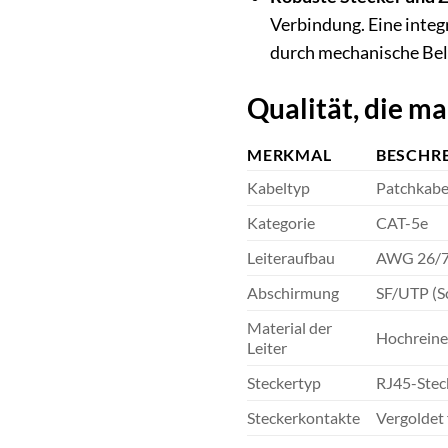
Verbindung. Eine inte
durch mechanische Bela
Qualität, die m
MERKMAL
BESCHR
Kabeltyp
Patchkabe
Kategorie
CAT-5e
Leiteraufbau
AWG 26/7 (
Abschirmung
SF/UTP (Sc
Material der
Hochreine
Leiter
Steckertyp
RJ45-Stec
Steckerkontakte
Vergoldet 