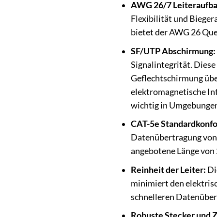
AWG 26/7 Leiteraufba
Flexibilität und Biege
bietet der AWG 26 Que
SF/UTP Abschirmung:
Signalintegrität. Dies
Geflechtschirmung übe
elektromagnetische Int
wichtig in Umgebungen 
CAT-5e Standardkonfo
Datenübertragung von b
angebotene Länge von 
Reinheit der Leiter:
Di
minimiert den elektris
schnelleren Datenüber
Robuste Stecker und Z