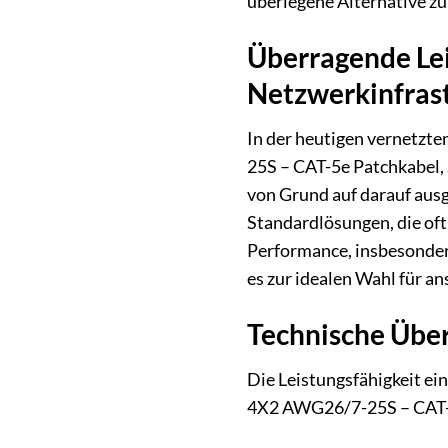
überlegene Alternative z
Überragende Lei
Netzwerkinfras
In der heutigen vernetzt
25S – CAT-5e Patchkabel, 
von Grund auf darauf ausg
Standardlösungen, die oft
Performance, insbesonder
es zur idealen Wahl für a
Technische Über
Die Leistungsfähigkeit e
4X2 AWG26/7-25S – CAT-5e