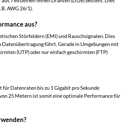
aus 7 einzelnen feinen Drähten (Litze) besteht. Dies
z.B. AWG 26/1).
formance aus?
tischen Störfeldern (EMI) und Rauschsignalen. Dies
ren Datenübertragung führt. Gerade in Umgebungen mit
hirmten (UTP) oder nur einfach geschirmten (FTP)
rt für Datenraten bis zu 1 Gigabit pro Sekunde
von 25 Metern ist somit eine optimale Performance für
erwenden?