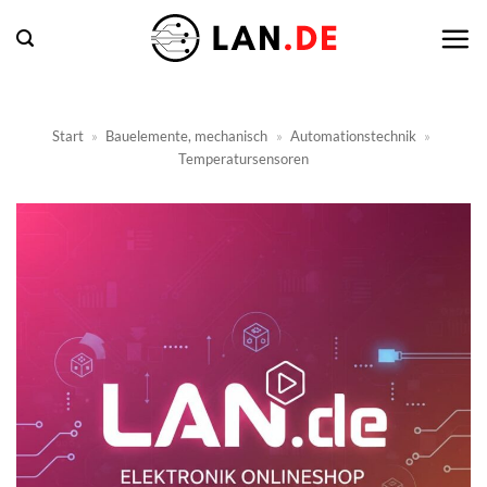
Zum
Inhalt
springen
Start
»
Bauelemente, mechanisch
»
Automationstechnik
»
Temperatursensoren