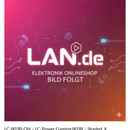
LC-803B-ON – LC-Power Gaming 803B – Shaded_X