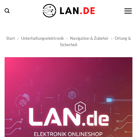
Zum
Inhalt
springen
Start
»
Unterhaltungselektronik
»
Navigation & Zubehör
»
Ortung &
Sicherheit