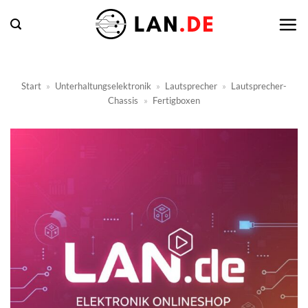
Zum
Inhalt
springen
Start
»
Unterhaltungselektronik
»
Lautsprecher
»
Lautsprecher-
Chassis
»
Fertigboxen