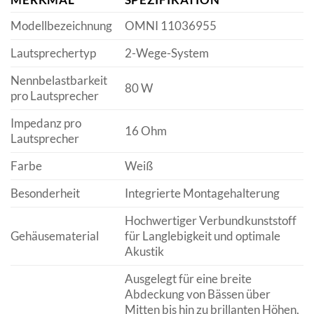
Modellbezeichnung
OMNI 11036955
Lautsprechertyp
2-Wege-System
Nennbelastbarkeit
80 W
pro Lautsprecher
Impedanz pro
16 Ohm
Lautsprecher
Farbe
Weiß
Besonderheit
Integrierte Montagehalterung
Hochwertiger Verbundkunststoff
Gehäusematerial
für Langlebigkeit und optimale
Akustik
Ausgelegt für eine breite
Abdeckung von Bässen über
Mitten bis hin zu brillanten Höhen,