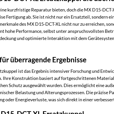
ne kurzfristige Reparatur bieten, doch die MX D15-DCT-X
e Fertigung ab. Sie ist nicht nur ein Ersatzteil, sondern ei
erkmale des MX D15-DCT-XL nicht nur zu erreichen, sonde
nt hohe Performance, selbst unter anspruchsvollsten Bet
deckung und optimierte Interaktion mit dem Gerätesystem,
 für überragende Ergebnisse
kuppel ist das Ergebnis intensiver Forschung und Entwic
 Ihre Konstruktion basiert auf fortgeschrittenen Materialie
chen Schutz ausgewählt wurden. Dies ermöglicht eine au
ischer Belastung und Alterungsprozessen. Die präzise Pa
g oder Energieverluste, was sich direkt in einer verbesse
X D15-DCT-XL Ersatzkuppel