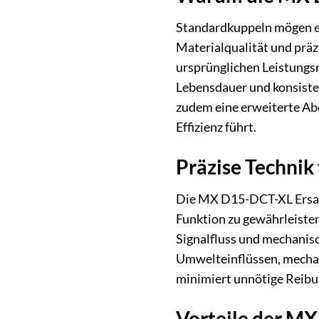
Standardkuppeln mögen ei
Materialqualität und präzis
ursprünglichen Leistungsm
Lebensdauer und konsiste
zudem eine erweiterte Ab
Effizienz führt.
Präzise Technik
Die MX D15-DCT-XL Ersatz
Funktion zu gewährleisten.
Signalfluss und mechanis
Umwelteinflüssen, mechan
minimiert unnötige Reibun
Vorteile der M