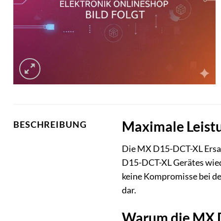
Maximale Leist
BESCHREIBUNG
Die MX D15-DCT-XL Ersatzk
D15-DCT-XL Gerätes wiede
keine Kompromisse bei der
dar.
Warum die MX D