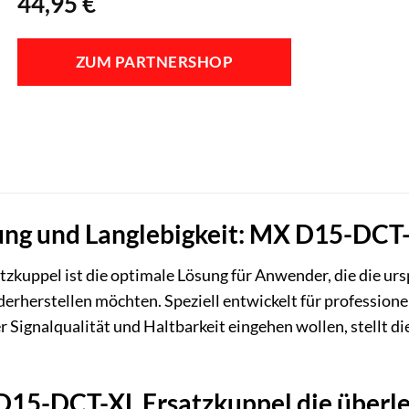
44,95
€
ZUM PARTNERSHOP
ung und Langlebigkeit: MX D15-DCT
uppel ist die optimale Lösung für Anwender, die die urs
rherstellen möchten. Speziell entwickelt für professione
 Signalqualität und Haltbarkeit eingehen wollen, stellt d
15-DCT-XL Ersatzkuppel die überle