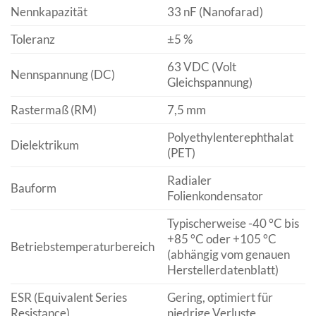
Nennkapazität
33 nF (Nanofarad)
Toleranz
±5 %
63 VDC (Volt
Nennspannung (DC)
Gleichspannung)
Rastermaß (RM)
7,5 mm
Polyethylenterephthalat
Dielektrikum
(PET)
Radialer
Bauform
Folienkondensator
Typischerweise -40 °C bis
+85 °C oder +105 °C
Betriebstemperaturbereich
(abhängig vom genauen
Herstellerdatenblatt)
ESR (Equivalent Series
Gering, optimiert für
Resistance)
niedrige Verluste