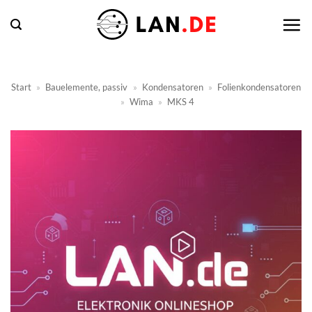
Zum
Inhalt
springen
Start
»
Bauelemente, passiv
»
Kondensatoren
»
Folienkondensatoren
»
Wima
»
MKS 4