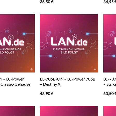
36,50
€
34,95
N – LC-Power
LC-706B-ON – LC-Power 706B
LC-70
 Classic-Gehäuse
– Destiny X
– Strik
48,90
€
60,50