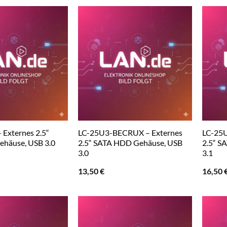
Externes 2.5“
LC-25U3-BECRUX – Externes
LC-25
häuse, USB 3.0
2.5“ SATA HDD Gehäuse, USB
2.5“ S
3.0
3.1
13,50
€
16,50