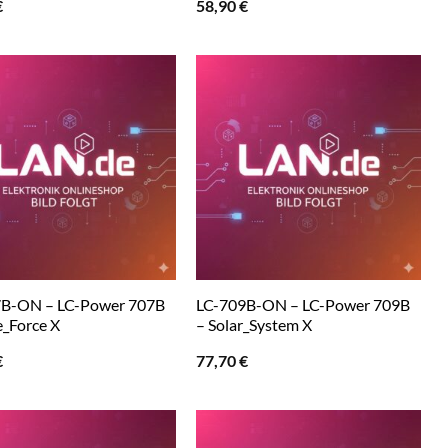
€
58,90
€
7B-ON – LC-Power 707B
LC-709B-ON – LC-Power 709B
e_Force X
– Solar_System X
€
77,70
€