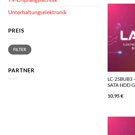
Unterhaltungselektronik
PREIS
Min.
Max.
FILTER
Preis
Preis
PARTNER
LC-25BUB3 – 
SATA HDD Ge
10,95
€