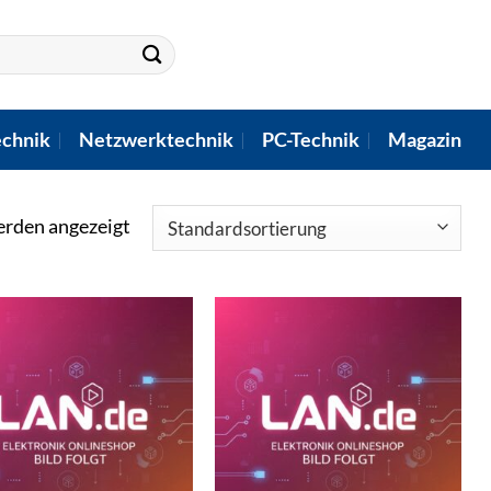
chnik
Netzwerktechnik
PC-Technik
Magazin
erden angezeigt