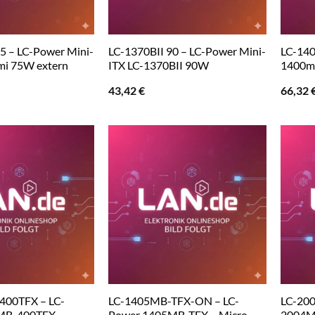
5 – LC-Power Mini-
LC-1370BII 90 – LC-Power Mini-
LC-140
mi 75W extern
ITX LC-1370BII 90W
1400m
43,42
€
66,32
400TFX – LC-
LC-1405MB-TFX-ON – LC-
LC-20
MB-400TFX –
Power 1405MB-TFX – Micro
2004M