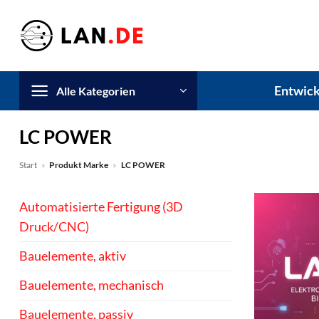
Zum
Inhalt
springen
Entwick
Alle Kategorien
LC POWER
Start
»
Produkt Marke
»
LC POWER
Automatisierte Fertigung (3D
Druck/CNC)
Bauelemente, aktiv
Bauelemente, mechanisch
Bauelemente, passiv