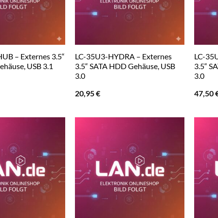
UB – Externes 3.5“
LC-35U3-HYDRA – Externes
LC-35U
häuse, USB 3.1
3.5“ SATA HDD Gehäuse, USB
3.5“ S
3.0
3.0
20,95
€
47,50