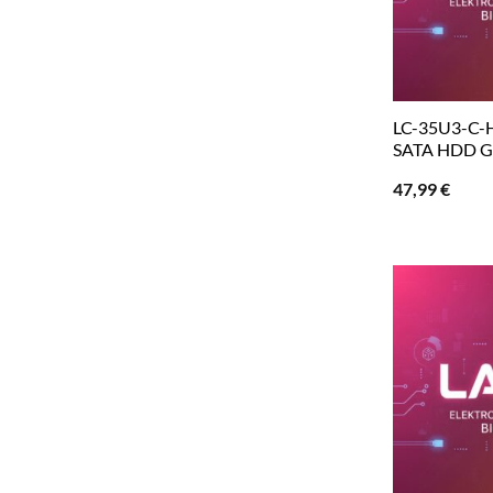
LC-35U3-C-H
SATA HDD Ge
47,99
€