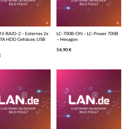
3-RAID-2 – Externes 2x
LC-700B-ON – LC-Power 700B
ATA HDD Gehäuse, USB
– Hexagon
54,90
€
€