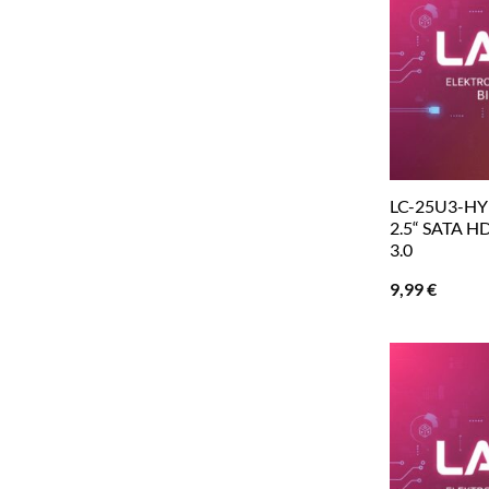
LC-25U3-HY
2.5“ SATA H
3.0
9,99
€