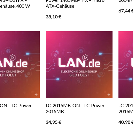
ehäuse, 400 W
ATX-Gehäuse
67,44
38,10
€
ON – LC-Power
LC-2015MB-ON – LC-Power
LC-20
2015MB
2016MB
34,95
€
40,90