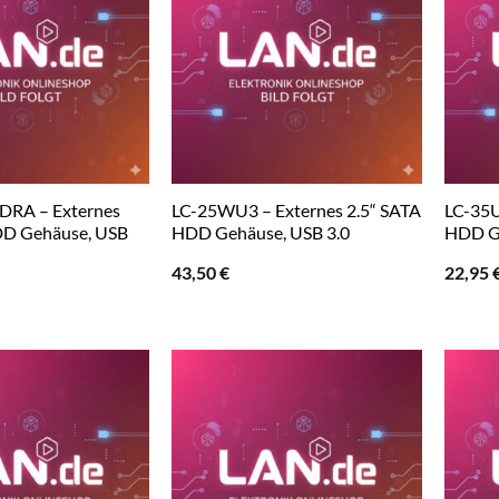
DRA – Externes
LC-25WU3 – Externes 2.5“ SATA
LC-35U
DD Gehäuse, USB
HDD Gehäuse, USB 3.0
HDD Ge
43,50
€
22,95