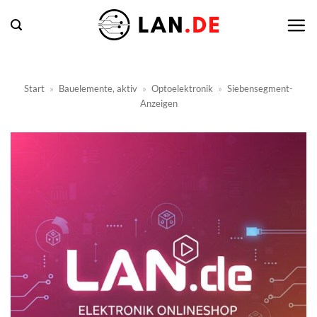
Zum
Inhalt
springen
Start
»
Bauelemente, aktiv
»
Optoelektronik
»
Siebensegment-
Anzeigen