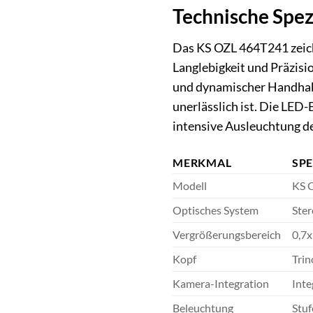
Technische Spe
Das KS OZL 464T241 zeichn
Langlebigkeit und Präzisi
und dynamischer Handhabu
unerlässlich ist. Die LED-
intensive Ausleuchtung de
MERKMAL
SP
Modell
KS 
Optisches System
Ste
Vergrößerungsbereich
0,7x
Kopf
Trin
Kamera-Integration
Inte
Beleuchtung
Stuf