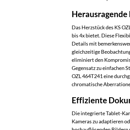
Herausragende B
Das Herzstück des KS OZL 
bis 4x bietet. Diese Flexi
Details mit bemerkenswert
gleichzeitige Beobachtung
eliminiert den Kompromiss
Gegensatz zu einfachen St
OZL 464T241 eine durchgä
chromatische Aberrationen
Effiziente Doku
Die integrierte Tablet-K
Kameras zu adaptieren od
hochauflösenden Bildern u