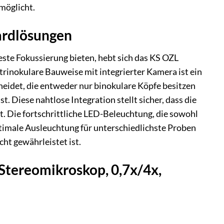
möglicht.
ardlösungen
ste Fokussierung bieten, hebt sich das KS OZL
trinokulare Bauweise mit integrierter Kamera ist ein
eidet, die entweder nur binokulare Köpfe besitzen
t. Diese nahtlose Integration stellt sicher, dass die
t. Die fortschrittliche LED-Beleuchtung, die sowohl
optimale Ausleuchtung für unterschiedlichste Proben
ht gewährleistet ist.
Stereomikroskop, 0,7x/4x,