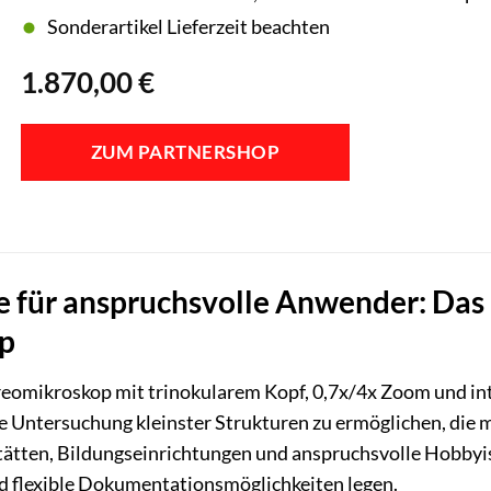
Sonderartikel Lieferzeit beachten
1.870,00
€
ZUM PARTNERSHOP
ke für anspruchsvolle Anwender: Da
p
omikroskop mit trinokularem Kopf, 0,7x/4x Zoom und int
e Untersuchung kleinster Strukturen zu ermöglichen, die mi
tätten, Bildungseinrichtungen und anspruchsvolle Hobbyis
nd flexible Dokumentationsmöglichkeiten legen.