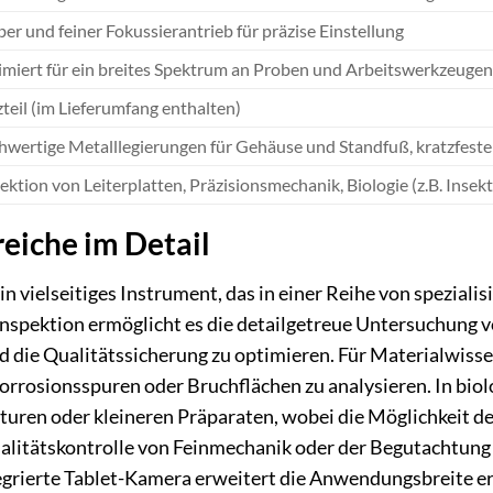
er und feiner Fokussierantrieb für präzise Einstellung
miert für ein breites Spektrum an Proben und Arbeitswerkzeugen
teil (im Lieferumfang enthalten)
wertige Metalllegierungen für Gehäuse und Standfuß, kratzfeste
ektion von Leiterplatten, Präzisionsmechanik, Biologie (z.B. Insek
iche im Detail
 vielseitiges Instrument, das in einer Reihe von spezialis
inspektion ermöglicht es die detailgetreue Untersuchung
nd die Qualitätssicherung zu optimieren. Für Materialwisse
rrosionsspuren oder Bruchflächen zu analysieren. In bio
turen oder kleineren Präparaten, wobei die Möglichkeit d
ualitätskontrolle von Feinmechanik oder der Begutachtung
tegrierte Tablet-Kamera erweitert die Anwendungsbreite erh