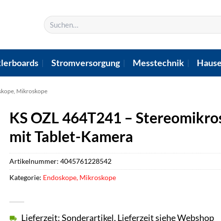
Suchen
nach:
lerboards
Stromversorgung
Messtechnik
Hause
kope, Mikroskope
KS OZL 464T241 – Stereomikrosk
mit Tablet-Kamera
Artikelnummer:
4045761228542
Kategorie:
Endoskope, Mikroskope
Lieferzeit: Sonderartikel, Lieferzeit siehe Webshop