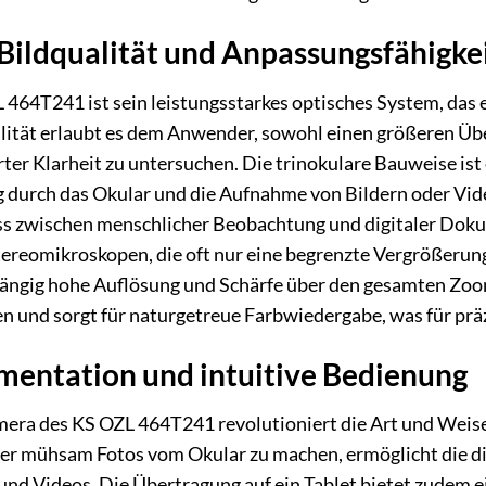
ildqualität und Anpassungsfähigke
464T241 ist sein leistungsstarkes optisches System, das 
bilität erlaubt es dem Anwender, sowohl einen größeren Übe
er Klarheit zu untersuchen. Die trinokulare Bauweise ist e
 durch das Okular und die Aufnahme von Bildern oder Vide
 zwischen menschlicher Beobachtung und digitaler Dokume
ereomikroskopen, die oft nur eine begrenzte Vergrößerung 
ngig hohe Auflösung und Schärfe über den gesamten Zoomb
 und sorgt für naturgetreue Farbwiedergabe, was für präzi
mentation und intuitive Bedienung
amera des KS OZL 464T241 revolutioniert die Art und Weis
er mühsam Fotos vom Okular zu machen, ermöglicht die di
nd Videos. Die Übertragung auf ein Tablet bietet zudem ei