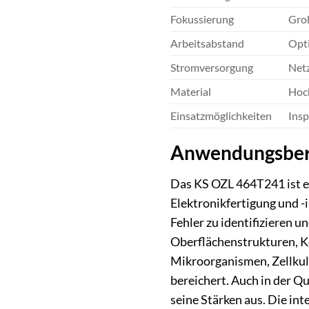
Fokussierung
Grob
Arbeitsabstand
Opti
Stromversorgung
Netz
Material
Hoch
Einsatzmöglichkeiten
Insp
Anwendungsbere
Das KS OZL 464T241 ist ein
Elektronikfertigung und -
Fehler zu identifizieren u
Oberflächenstrukturen, Ko
Mikroorganismen, Zellkul
bereichert. Auch in der Q
seine Stärken aus. Die in