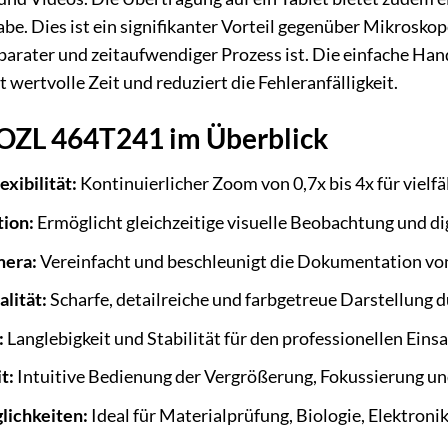
be. Dies ist ein signifikanter Vorteil gegenüber Mikroskop
parater und zeitaufwendiger Prozess ist. Die einfache H
t wertvolle Zeit und reduziert die Fehleranfälligkeit.
 OZL 464T241 im Überblick
xibilität:
Kontinuierlicher Zoom von 0,7x bis 4x für viel
tion:
Ermöglicht gleichzeitige visuelle Beobachtung und di
mera:
Vereinfacht und beschleunigt die Dokumentation v
lität:
Scharfe, detailreiche und farbgetreue Darstellung 
:
Langlebigkeit und Stabilität für den professionellen Einsa
t:
Intuitive Bedienung der Vergrößerung, Fokussierung u
lichkeiten:
Ideal für Materialprüfung, Biologie, Elektroni