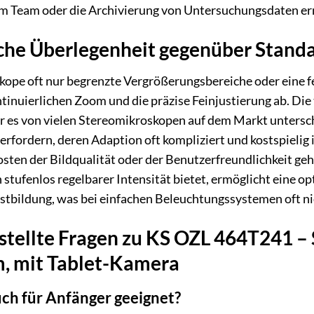
m Team oder die Archivierung von Untersuchungsdaten er
sche Überlegenheit gegenüber Stand
ope oft nur begrenzte Vergrößerungsbereiche oder eine fe
inuierlichen Zoom und die präzise Feinjustierung ab. Die 
r es von vielen Stereomikroskopen auf dem Markt untersch
rfordern, deren Adaption oft kompliziert und kostspielig is
sten der Bildqualität oder der Benutzerfreundlichkeit geh
n stufenlos regelbarer Intensität bietet, ermöglicht eine 
stbildung, was bei einfachen Beleuchtungssystemen oft nic
stellte Fragen zu KS OZL 464T241 – 
m, mit Tablet-Kamera
uch für Anfänger geeignet?