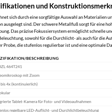
zifikationen und Konstruktionsmer
et sich durch eine sorgfältige Auswahl an Materialien un
on ausgelegt sind. Der schwere Metallfuß sorgt für eine h
ng. Das präzise Fokussiersystem ermöglicht schnelle und 
Beleuchtung, sowohl für die Durchlicht- als auch für die A
r Probe, die stufenlos regulierbar ist und eine optimale D
EZIFIKATION/BESCHREIBUNG
OZL 464T241
reomikroskop mit Zoom
 bis 4x (kontinuierlich)
okular
grierte Tablet-Kamera für Foto- und Videoaufnahmen
enlos regelbare LED-Auflicht- und Durchlichtbeleuchtung