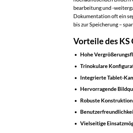
bearbeitung und -weiterga
Dokumentation oft ein se
bis zur Speicherung – spar
Vorteile des KS
Hohe Vergrößerungsfle
Trinokulare Konfigura
Integrierte Tablet-Ka
Hervorragende Bildqua
Robuste Konstruktion
Benutzerfreundlichkei
Vielseitige Einsatzmög