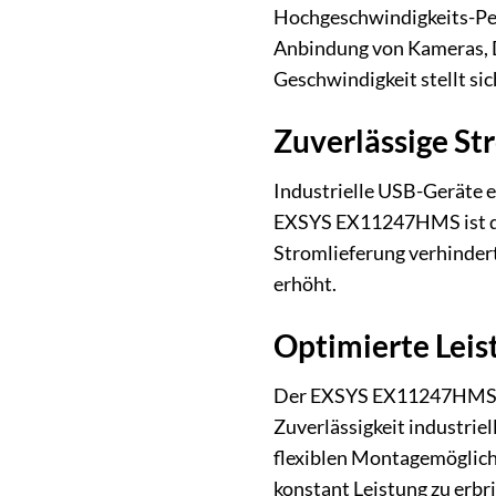
Hochgeschwindigkeits-Per
Anbindung von Kameras, D
Geschwindigkeit stellt si
Zuverlässige St
Industrielle USB-Geräte e
EXSYS EX11247HMS ist dafü
Stromlieferung verhinder
erhöht.
Optimierte Leis
Der EXSYS EX11247HMS ist 
Zuverlässigkeit industrie
flexiblen Montagemöglich
konstant Leistung zu erbr