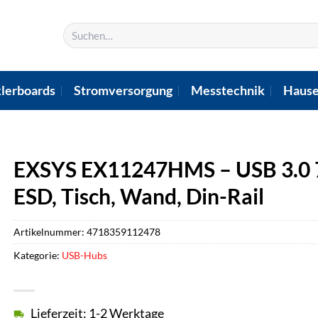
Suchen
nach:
lerboards
Stromversorgung
Messtechnik
Hause
EXSYS EX11247HMS – USB 3.0 7-
ESD, Tisch, Wand, Din-Rail
Artikelnummer:
4718359112478
Kategorie:
USB-Hubs
Lieferzeit: 1-2 Werktage