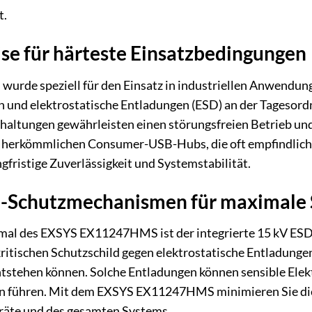
t.
e für härteste Einsatzbedingungen
de speziell für den Einsatz in industriellen Anwendunge
nd elektrostatische Entladungen (ESD) an der Tagesordnu
chaltungen gewährleisten einen störungsfreien Betrieb un
 herkömmlichen Consumer-USB-Hubs, die oft empfindlich au
ngfristige Zuverlässigkeit und Systemstabilität.
-Schutzmechanismen für maximale 
al des EXSYS EX11247HMS ist der integrierte 15 kV ESD-S
kritischen Schutzschild gegen elektrostatische Entladunge
tstehen können. Solche Entladungen können sensible Elek
en führen. Mit dem EXSYS EX11247HMS minimieren Sie dies
räte und des gesamten Systems.