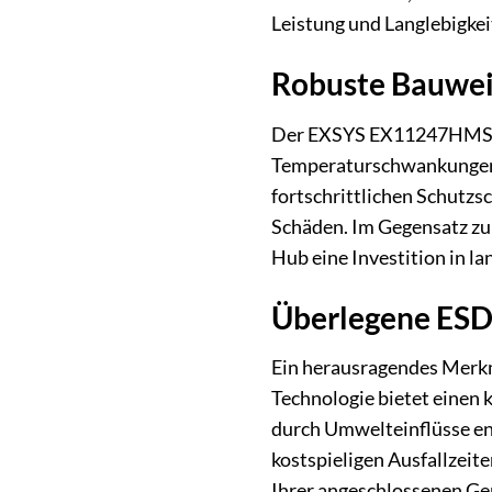
Leistung und Langlebigkei
Robuste Bauweis
Der EXSYS EX11247HMS wur
Temperaturschwankungen u
fortschrittlichen Schutzs
Schäden. Im Gegensatz zu
Hub eine Investition in la
Überlegene ESD
Ein herausragendes Merkm
Technologie bietet einen 
durch Umwelteinflüsse en
kostspieligen Ausfallzeit
Ihrer angeschlossenen Ge