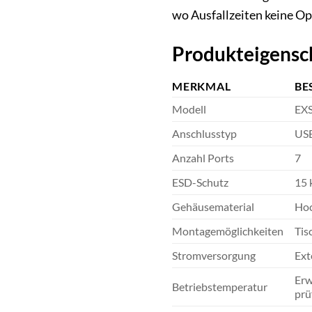
wo Ausfallzeiten keine Op
Produkteigensc
MERKMAL
BE
Modell
EX
Anschlusstyp
USB
Anzahl Ports
7
ESD-Schutz
15 
Gehäusematerial
Hoc
Montagemöglichkeiten
Tis
Stromversorgung
Ext
Erw
Betriebstemperatur
prü