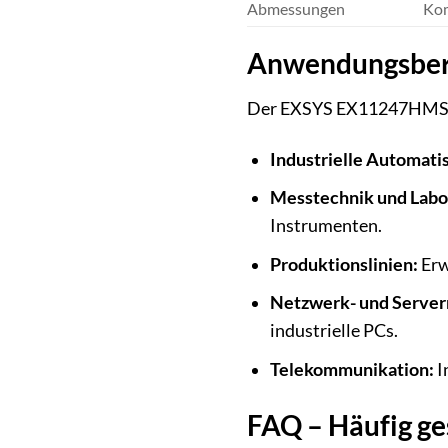
Abmessungen
Kom
Anwendungsber
Der EXSYS EX11247HMS ist
Industrielle Automati
Messtechnik und Labo
Instrumenten.
Produktionslinien:
Erw
Netzwerk- und Serve
industrielle PCs.
Telekommunikation:
I
FAQ – Häufig ge