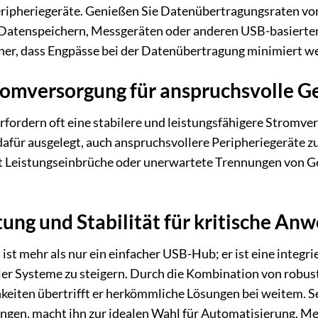
ipheriegeräte. Genießen Sie Datenübertragungsraten von 
atenspeichern, Messgeräten oder anderen USB-basierten Sc
cher, dass Engpässe bei der Datenübertragung minimiert w
romversorgung für anspruchsvolle G
rfordern oft eine stabilere und leistungsfähigere Stromv
r ausgelegt, auch anspruchsvollere Peripheriegeräte zuv
t Leistungseinbrüche oder unerwartete Trennungen von Ger
tung und Stabilität für kritische A
mehr als nur ein einfacher USB-Hub; er ist eine integrier
ller Systeme zu steigern. Durch die Kombination von robu
keiten übertrifft er herkömmliche Lösungen bei weitem. S
ingen, macht ihn zur idealen Wahl für Automatisierung, Me