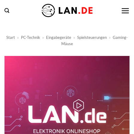
Zum
Inhalt
springen
Start
»
PC-Technik
»
Eingabegeräte
»
Spielsteuerungen
»
Gaming-
Mäuse