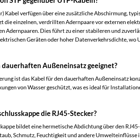
 von STP gegenüber UTP-Kabeln?
r) Kabel verfügen über eine zusätzliche Abschirmung, typ
 die einzelnen, verdrillten Adernpaare vor externen elek
n Adernpaaren. Dies führt zu einer stabileren und zuverl
ektrischen Geräten oder hoher Datenverkehrsdichte, wo U
en dauerhaften Außeneinsatz geeignet?
ierung ist das Kabel für den dauerhaften Außeneinsatz kon
kungen von Wasser geschützt, was es ideal für Installatio
schlusskappe die RJ45-Stecker?
skappe bildet eine hermetische Abdichtung über den RJ45-
 Staub, Schmutz, Feuchtigkeit und andere Umwelteinflüsse 