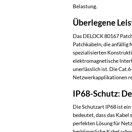
Belastung.
Überlegene Leis
Das DELOCK 80167 Patchka
Patchkabeln, die anfällig
spezialisierten Konstrukt
elektromagnetische Interf
unerlässlich ist. Die Cat
Netzwerkapplikationen re
IP68-Schutz: D
Die Schutzart IP68 ist ei
bedeutet, dass das Kabel 
perfekten Lösung für Net
herkömmliche Kabel schnel