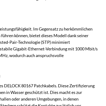
eistungsfähigkeit. Im Gegensatz zu herkömmlichen
 führen können, bietet dieses Modell dank seiner
isted-Pair-Technologie (STP) minimiert
 stabile Gigabit-Ethernet-Verbindung mit 1000 Mbit/s
50 MHz, wodurch auch anspruchsvolle
n
 des DELOCK 80167 Patchkabels. Diese Zertifizierung
en in Wasser geschützt ist. Dies macht es zur
shallen oder anderen Umgebungen, in denen
Steckern schützt die Kontakte zusätzlich vor