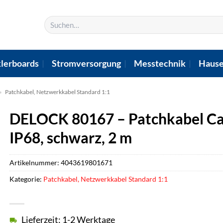
Suchen
nach:
lerboards
Stromversorgung
Messtechnik
Hause
»
Patchkabel, Netzwerkkabel Standard 1:1
DELOCK 80167 – Patchkabel Cat
IP68, schwarz, 2 m
Artikelnummer:
4043619801671
Kategorie:
Patchkabel, Netzwerkkabel Standard 1:1
Lieferzeit: 1-2 Werktage