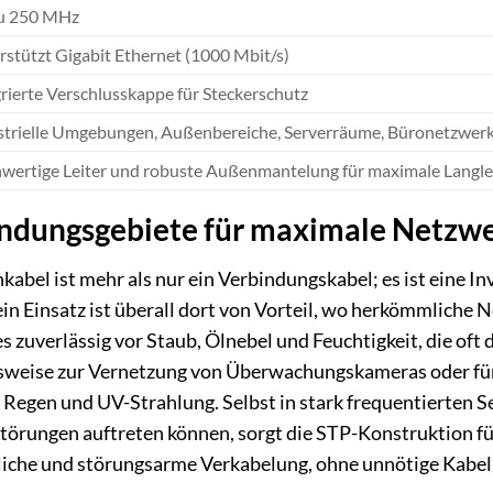
zu 250 MHz
rstützt Gigabit Ethernet (1000 Mbit/s)
rierte Verschlusskappe für Steckerschutz
strielle Umgebungen, Außenbereiche, Serverräume, Büronetzwer
wertige Leiter und robuste Außenmantelung für maximale Langlebi
dungsgebiete für maximale Netzwe
el ist mehr als nur ein Verbindungskabel; es ist eine Inve
in Einsatz ist überall dort von Vorteil, wo herkömmliche N
s zuverlässig vor Staub, Ölnebel und Feuchtigkeit, die oft 
sweise zur Vernetzung von Überwachungskameras oder für 
Regen und UV-Strahlung. Selbst in stark frequentierten S
törungen auftreten können, sorgt die STP-Konstruktion fü
liche und störungsarme Verkabelung, ohne unnötige Kabell