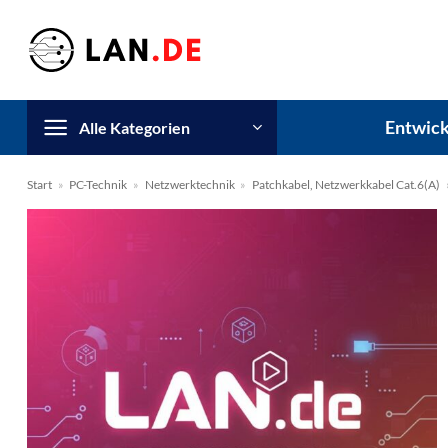
Zum
Inhalt
springen
Entwick
Alle Kategorien
Start
»
PC-Technik
»
Netzwerktechnik
»
Patchkabel, Netzwerkkabel Cat.6(A)