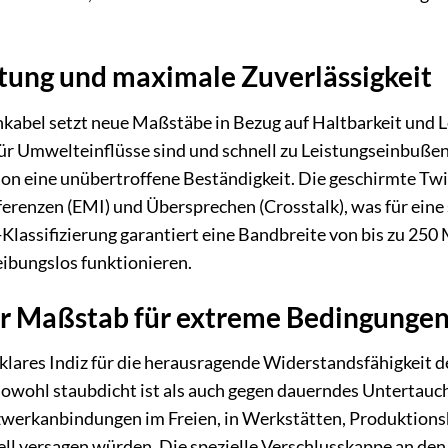
tung und maximale Zuverlässigkeit
bel setzt neue Maßstäbe in Bezug auf Haltbarkeit und L
 für Umwelteinflüsse sind und schnell zu Leistungseinbußen
ion eine unübertroffene Beständigkeit. Die geschirmte Tw
erenzen (EMI) und Übersprechen (Crosstalk), was für eine
.6-Klassifizierung garantiert eine Bandbreite von bis zu 2
ibungslos funktionieren.
er Maßstab für extreme Bedingunge
n klares Indiz für die herausragende Widerstandsfähigkeit
sowohl staubdicht ist als auch gegen dauerndes Untertauch
zwerkanbindungen im Freien, in Werkstätten, Produktion
l versagen würden. Die spezielle Verschlusskappe an den 