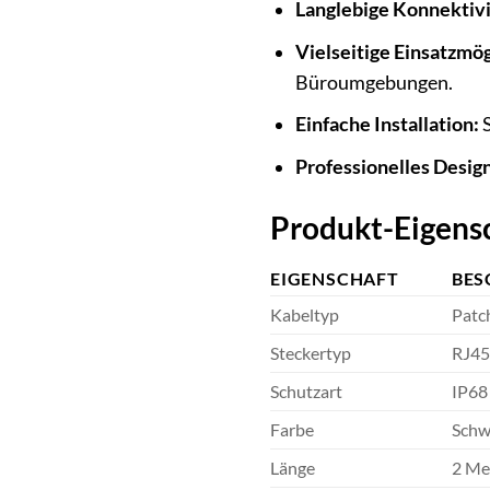
Langlebige Konnektivi
Vielseitige Einsatzmög
Büroumgebungen.
Einfache Installation:
S
Professionelles Design
Produkt-Eigensc
EIGENSCHAFT
BES
Kabeltyp
Patch
Steckertyp
RJ45
Schutzart
IP68
Farbe
Schw
Länge
2 Me