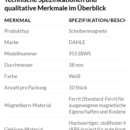
qualitative Merkmale im Überblick
MERKMAL
SPEZIFIKATION/BESCH
Produkttyp
Scheibenmagnete
Marke
DAHLE
Modellnummer
95538WS
Durchmesser
38 mm
Farbe
Weiß
Anzahl pro Packung
10 Stück
Ferrit (Standard-Ferrit für
Magnetkern-Material
ausgewogene magnetische
Eigenschaften und Kosteneff
Hochwertiger, stoßfester Ku
Gehäuse-Material
(ABS-basiert für gute Haptik