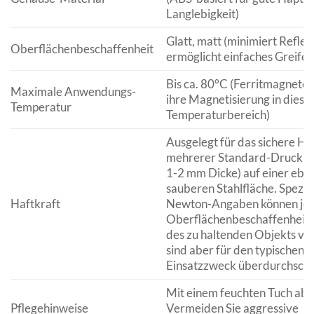
Langlebigkeit)
Glatt, matt (minimiert Refle
Oberflächenbeschaffenheit
ermöglicht einfaches Greifen
Bis ca. 80°C (Ferritmagnete 
Maximale Anwendungs-
ihre Magnetisierung in dies
Temperatur
Temperaturbereich)
Ausgelegt für das sichere Ha
mehrerer Standard-Druckbö
1-2 mm Dicke) auf einer ebe
sauberen Stahlfläche. Spezif
Haftkraft
Newton-Angaben können je 
Oberflächenbeschaffenheit 
des zu haltenden Objekts var
sind aber für den typischen
Einsatzzweck überdurchschni
Mit einem feuchten Tuch abw
Pflegehinweise
Vermeiden Sie aggressive