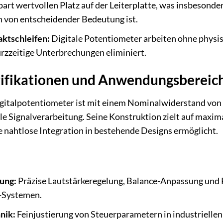
art wertvollen Platz auf der Leiterplatte, was insbesonde
n von entscheidender Bedeutung ist.
ktschleifen:
Digitale Potentiometer arbeiten ohne physi
rzzeitige Unterbrechungen eliminiert.
zifikationen und Anwendungsbereic
talpotentiometer ist mit einem Nominalwiderstand von 10
tale Signalverarbeitung. Seine Konstruktion zielt auf maxi
e nahtlose Integration in bestehende Designs ermöglicht.
ung:
Präzise Lautstärkeregelung, Balance-Anpassung und P
-Systemen.
nik:
Feinjustierung von Steuerparametern in industrielle