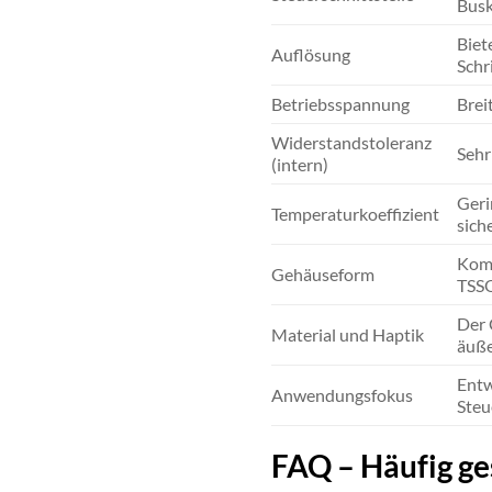
Busk
Biet
Auflösung
Schr
Betriebsspannung
Brei
Widerstandstoleranz
Sehr
(intern)
Geri
Temperaturkoeffizient
siche
Komp
Gehäuseform
TSSO
Der 
Material und Haptik
äuße
Entw
Anwendungsfokus
Steu
FAQ – Häufig ge