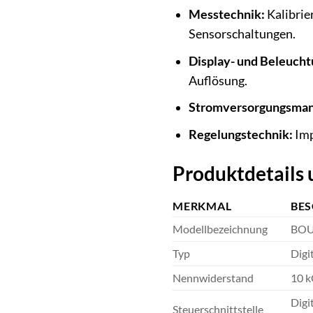
Messtechnik:
Kalibrie
Sensorschaltungen.
Display- und Beleuch
Auflösung.
Stromversorgungsma
Regelungstechnik:
Imp
Produktdetails
MERKMAL
BE
Modellbezeichnung
BOU
Typ
Digi
Nennwiderstand
10 
Digi
Steuerschnittstelle