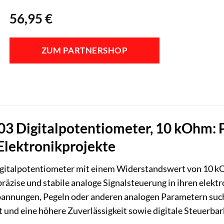
56,95
€
ZUM PARTNERSHOP
 Digitalpotentiometer, 10 kOhm: P
Elektronikprojekte
talpotentiometer mit einem Widerstandswert von 10 kOhm 
präzise und stabile analoge Signalsteuerung in ihren elek
 Spannungen, Pegeln oder anderen analogen Parametern su
nd eine höhere Zuverlässigkeit sowie digitale Steuerbarkei