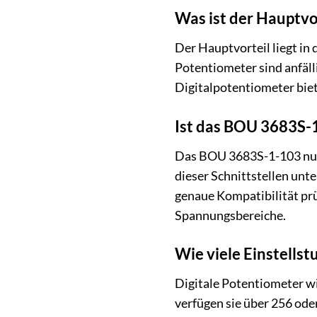
Was ist der Hauptv
Der Hauptvorteil liegt in 
Potentiometer sind anfäll
Digitalpotentiometer biet
Ist das BOU 3683S-1
Das BOU 3683S-1-103 nutz
dieser Schnittstellen unt
genaue Kompatibilität prü
Spannungsbereiche.
Wie viele Einstells
Digitale Potentiometer w
verfügen sie über 256 ode