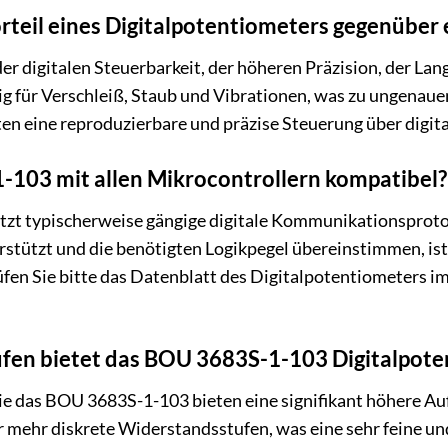
orteil eines Digitalpotentiometers gegenübe
der digitalen Steuerbarkeit, der höheren Präzision, der La
ig für Verschleiß, Staub und Vibrationen, was zu ungenaue
en eine reproduzierbare und präzise Steuerung über digit
-103 mit allen Mikrocontrollern kompatibel?
t typischerweise gängige digitale Kommunikationsprotokol
erstützt und die benötigten Logikpegel übereinstimmen, ist
fen Sie bitte das Datenblatt des Digitalpotentiometers im
tufen bietet das BOU 3683S-1-103 Digitalpot
ie das BOU 3683S-1-103 bieten eine signifikant höhere Au
r mehr diskrete Widerstandsstufen, was eine sehr feine un