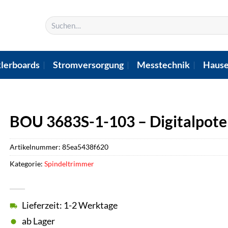
Suchen
nach:
lerboards
Stromversorgung
Messtechnik
Hause
BOU 3683S-1-103 – Digitalpot
Artikelnummer:
85ea5438f620
Kategorie:
Spindeltrimmer
Lieferzeit: 1-2 Werktage
ab Lager