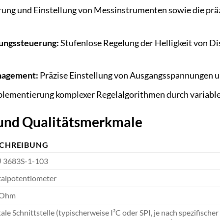
rung und Einstellung von Messinstrumenten sowie die präz
tungssteuerung:
Stufenlose Regelung der Helligkeit von 
nagement:
Präzise Einstellung von Ausgangsspannungen un
lementierung komplexer Regelalgorithmen durch variable
 und Qualitätsmerkmale
SCHREIBUNG
 3683S-1-103
talpotentiometer
kOhm
tale Schnittstelle (typischerweise I²C oder SPI, je nach spezifisch