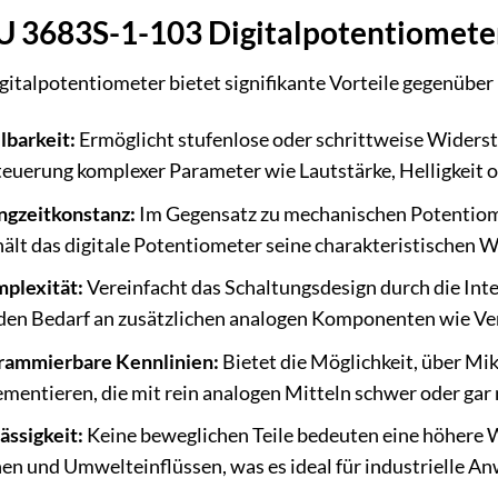
U 3683S-1-103 Digitalpotentiomete
talpotentiometer bietet signifikante Vorteile gegenüber
llbarkeit:
Ermöglicht stufenlose oder schrittweise Widerst
euerung komplexer Parameter wie Lautstärke, Helligkeit o
angzeitkonstanz:
Im Gegensatz zu mechanischen Potentiom
hält das digitale Potentiometer seine charakteristischen 
plexität:
Vereinfacht das Schaltungsdesign durch die Int
den Bedarf an zusätzlichen analogen Komponenten wie Vers
ogrammierbare Kennlinien:
Bietet die Möglichkeit, über Mik
mentieren, die mit rein analogen Mitteln schwer oder gar 
ässigkeit:
Keine beweglichen Teile bedeuten eine höhere
en und Umwelteinflüssen, was es ideal für industrielle 