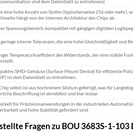
ommunikation sind dem Datenblatt zu entnehmen)
et eine hohe Anzahl von Stufen (typischerweise 256 oder mehr), wa
ittweite hängt von der internen Architektur des Chips ab.
ter Spannungsbereich, kompatibel mit gängigen digitalen Logikpege
 geringe interne Toleranzen, die eine hohe Gleichmäßigkeit und Re
nger Temperaturkoeffizient des Widerstands, der eine stabile 
rstellt.
aktes SMD-Gehäuse (Surface-Mount Device) für effiziente Platzie
P) ist dem Datenblatt zu entnehmen.
Chip selbst ist aus hochreinem Silizium gefertigt, was für Langlebi
rliche Beschriftung ist abriebfest und klar lesbar.
ickelt für Präzisionsanwendungen in der industriellen Automatisi
erbarkeit und hohe Stabilität gefordert sind.
stellte Fragen zu BOU 3683S-1-103