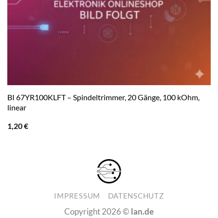
BI 67YR100KLFT – Spindeltrimmer, 20 Gänge, 100 kOhm,
linear
1,20
€
IMPRESSUM
DATENSCHUTZ
Copyright 2026 ©
lan.de