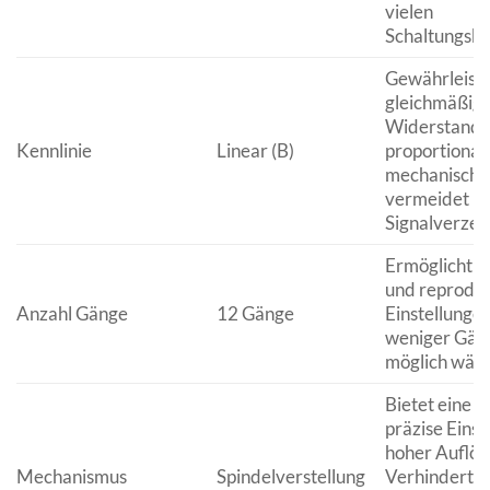
vielen
Schaltungsko
Gewährleiste
gleichmäßig
Widerstands
Kennlinie
Linear (B)
proportional 
mechanischen
vermeidet u
Signalverzer
Ermöglicht e
und reprodu
Anzahl Gänge
12 Gänge
Einstellungen
weniger Gäng
möglich wäre
Bietet eine f
präzise Einst
hoher Auflös
Mechanismus
Spindelverstellung
Verhindert