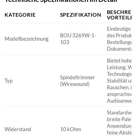
BESCHREI
KATEGORIE
SPEZIFIKATION
VORTEILE
Eindeutige Id
BOU 3269W-1-
des Produktt
Modellbezeichnung
103
Bestellungen
Dokumentati
Bietet hohe P
Leistung. W
Technologie 
Spindeltrimmer
Typ
Stabilität un
(Wirewound)
Rauschen, ide
anspruchsvol
Audioanwen
Standardwert
breite Palett
Anwendungen
Widerstand
10 kOhm
feine Abstim