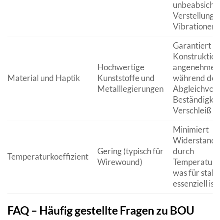
unbeabsichti
Verstellunge
Vibrationen.
Garantiert e
Konstruktion
Hochwertige
angenehme H
Material und Haptik
Kunststoffe und
während des
Metalllegierungen
Abgleichvor
Beständigkei
Verschleiß u
Minimiert
Widerstand
Gering (typisch für
durch
Temperaturkoeffizient
Wirewound)
Temperaturs
was für stabi
essenziell ist.
FAQ – Häufig gestellte Fragen zu BOU