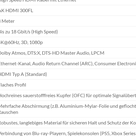
AK HDMI 300FL
3 Meter
is zu 18 Gbit/s (High Speed)
4K@60Hz, 3D, 1080p
Dolby Atmos, DTS:X, DTS-HD Master Audio, LPCM
Ethernet-Kanal, Audio Return Channel (ARC), Consumer Electroni
HDMI Typ A (Standard)
laches Profil
Hochreines sauerstofffreies Kupfer (OFC) für optimale Signalüber
Mehrfache Abschirmung (z.B. Aluminium-Mylar-Folie und geflocht
Rauschen
obustes, langlebiges Material für sicheren Halt und Schutz der K
Verbindung von Blu-ray-Playern, Spielekonsolen (PS5, Xbox Series