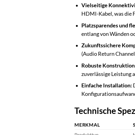
Vielseitige Konnektivi
HDMI-Kabel, was die Fl
Platzsparendes und fle
entlang von Wänden ode
Zukunftssichere Kompa
(Audio Return Channel)
Robuste Konstruktion
zuverlässige Leistung 
Einfache Installation:
D
Konfigurationsaufwan
Technische Spez
MERKMAL
Produkttyp