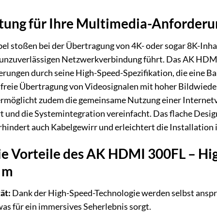
tung für Ihre Multimedia-Anforder
stoßen bei der Übertragung von 4K- oder sogar 8K-Inhalt
 unzuverlässigen Netzwerkverbindung führt. Das AK HDMI
ierungen durch seine High-Speed-Spezifikation, die eine Ba
tfreie Übertragung von Videosignalen mit hoher Bildwiede
rmöglicht zudem die gemeinsame Nutzung einer Internet
t und die Systemintegration vereinfacht. Das flache Desig
rhindert auch Kabelgewirr und erleichtert die Installatio
ie Vorteile des AK HDMI 300FL – H
3 m
ät:
Dank der High-Speed-Technologie werden selbst anspr
was für ein immersives Seherlebnis sorgt.