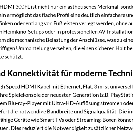
HDMI 300FL ist nicht nur ein ästhetisches Merkmal, sonde
ln ermöglicht das flache Profil eine deutlich einfachere u
änken oder entlang von Fußleisten verlegt werden, ohne auf
in Heimkino-Setups oder in professionellen AV-Installation
em die mechanische Belastung der Anschlüsse, was zu eine
griffigen Ummantelung versehen, die einen sicheren Halt be
e schützt.
und Konnektivität für moderne Techn
Speed HDMI Kabel mit Ethernet, Flat, 3 m ist universell 
hre Spielekonsole der neuesten Generation (z.B. PlayStati
inem Blu-ray-Player mit Ultra-HD-Auflösung streamen oder
efert die notwendige Bandbreite und Signalqualität. Die i
ähige Geräte wie Smart TVs oder Streaming-Boxen können
en. Dies reduziert die Notwendigkeit zusätzlicher Netzwer