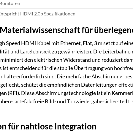
Monitoren
Entspricht HDMI 2.0b Spezifikationen
e Materialwissenschaft für überlegen
Speed HDMI Kabel mit Ethernet, Flat, 3 m setzt auf eine 
ität und Langlebigkeit zu gewährleisten. Die Leiterbahne
l minimiert den elektrischen Widerstand und reduziert dam
 ist entscheidend für die stabile Übertragung von hochfr
halte erforderlich sind. Die mehrfache Abschirmung, be
geflecht, schützt die empfindlichen Datenleitungen effek
en (RFI). Diese Abschirmungstechnologie ist ein Kernme
ubere, artefaktfreie Bild- und Tonwiedergabe sicherstellt,
n für nahtlose Integration