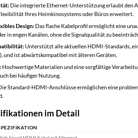
tät:
Die integrierte Ethernet-Unterstützung erlaubt den 
exibilität Ihres Heimkinosystems oder Büros erweitert.
xibles Design:
Das flache Kabelprofil ermöglicht eine una
r in engen Kanälen, ohne die Signalqualität zu beeinträch
tibilität:
Unterstützt alle aktuellen HDMI-Standards, e
, und ist abwärtskompatibel mit älteren Geräten.
:
Hochwertige Materialien und eine sorgfältige Verarbeit
auch bei häufiger Nutzung.
ie Standard-HDMI-Anschlüsse ermöglichen eine probleml
d.
ifikationen im Detail
SPEZIFIKATION
High Speed HDMI Kabel mit Ethernet