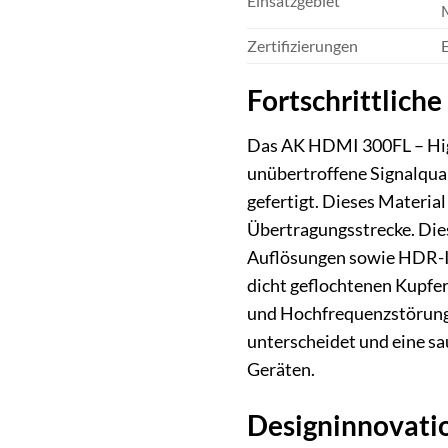
Einsatzgebiet
Zertifizierungen
Fortschrittlich
Das AK HDMI 300FL – High 
unübertroffene Signalqual
gefertigt. Dieses Materia
Übertragungsstrecke. Dies
Auflösungen sowie HDR-In
dicht geflochtenen Kupfer
und Hochfrequenzstörung
unterscheidet und eine sa
Geräten.
Designinnovatio