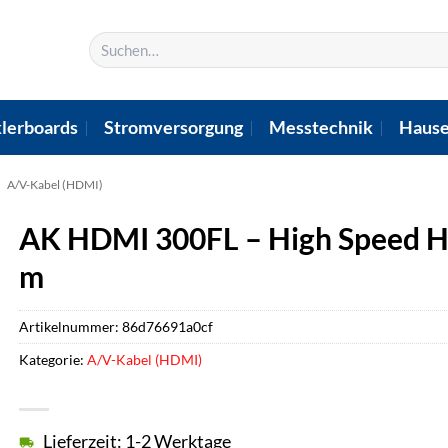
Suchen
nach:
lerboards
Stromversorgung
Messtechnik
Hause
»
A/V-Kabel (HDMI)
AK HDMI 300FL – High Speed HD
m
Artikelnummer:
86d76691a0cf
Kategorie:
A/V-Kabel (HDMI)
Lieferzeit: 1-2 Werktage