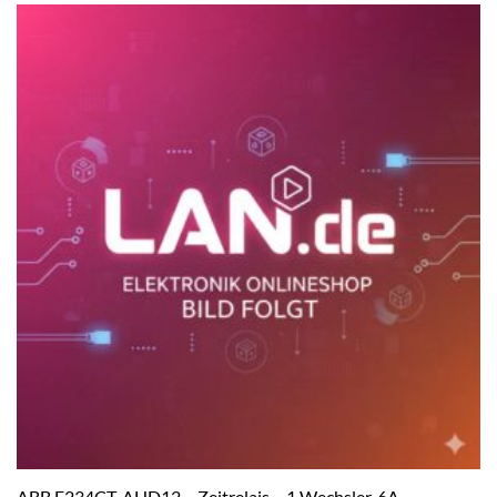
ABB E234CT-AHD12 – Zeitrelais – 1 Wechsler, 6A,