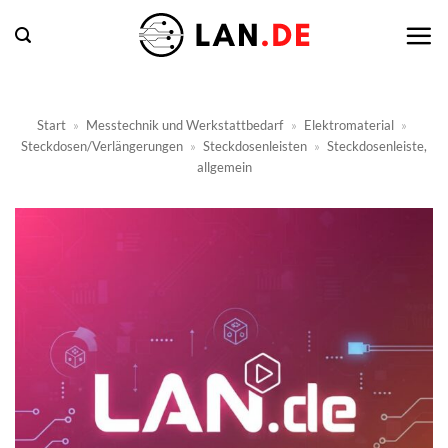
Zum
Inhalt
springen
Start
»
Messtechnik und Werkstattbedarf
»
Elektromaterial
»
Steckdosen/Verlängerungen
»
Steckdosenleisten
»
Steckdosenleiste,
allgemein