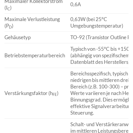
Maximaler Kollektorstrom
0,6A
(I
)
C
Maximale Verlustleistung
0,63W (bei 25°C
(P
)
Umgebungstemperatur)
D
Gehäusetyp
TO-92 (Transistor Outline P
Typisch von -55°C bis +150°
Betriebstemperaturbereich
(abhängig von spezifischem
Datenblatt des Herstellers)
Bereichsspezifisch, typisch i
niedrigen bis mittleren dreist
Bereich (z.B. 100-300) – prä
Verstärkungsfaktor (h
)
Werte variieren je nach Hers
FE
Binnungsgrad. Dies ermöglic
effektive Signalverarbeitun
Steuerung.
Schalt- und Verstärkeranw
im mittleren Leistungsbereic